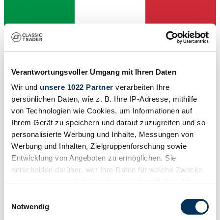
Verantwortungsvoller Umgang mit Ihren Daten
Wir und
unsere 1022 Partner
verarbeiten Ihre
persönlichen Daten, wie z. B. Ihre IP-Adresse, mithilfe
Venditore
von Technologien wie Cookies, um Informationen auf
L'inserzione è scaduta
Ihrem Gerät zu speichern und darauf zuzugreifen und so
personalisierte Werbung und Inhalte, Messungen von
Werbung und Inhalten, Zielgruppenforschung sowie
Entwicklung von Angeboten zu ermöglichen. Sie
entscheiden darüber, wer Ihre Daten für welche Zwecke
nutzt. Sie können Ihre Einwilligung jederzeit über die
Cookie-Erklärung oder durch Klicken auf das Privacy
Einwilligungsauswahl
Trigger Symbol ändern oder widerrufen
Notwendig