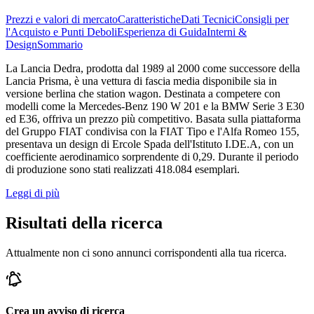
Prezzi e valori di mercato
Caratteristiche
Dati Tecnici
Consigli per
l'Acquisto e Punti Deboli
Esperienza di Guida
Interni &
Design
Sommario
La Lancia Dedra, prodotta dal 1989 al 2000 come successore della
Lancia Prisma, è una vettura di fascia media disponibile sia in
versione berlina che station wagon. Destinata a competere con
modelli come la Mercedes-Benz 190 W 201 e la BMW Serie 3 E30
ed E36, offriva un prezzo più competitivo. Basata sulla piattaforma
del Gruppo FIAT condivisa con la FIAT Tipo e l'Alfa Romeo 155,
presentava un design di Ercole Spada dell'Istituto I.DE.A, con un
coefficiente aerodinamico sorprendente di 0,29. Durante il periodo
di produzione sono stati realizzati 418.084 esemplari.
Leggi di più
Risultati della ricerca
Attualmente non ci sono annunci corrispondenti alla tua ricerca.
Crea un avviso di ricerca