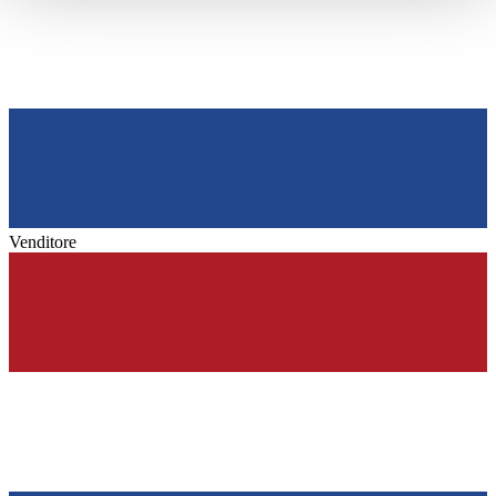
haben oder die sie im Rahmen Ihrer Nutzung der Dienste
gesammelt haben.
Datenschutzerklärung
Venditore