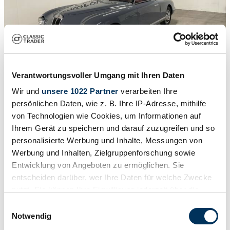
Verantwortungsvoller Umgang mit Ihren Daten
Wir und
unsere 1022 Partner
verarbeiten Ihre
1
/
19
persönlichen Daten, wie z. B. Ihre IP-Adresse, mithilfe
1947 | Lancia Aprilia Pininfarina Cabriolet
von Technologien wie Cookies, um Informationen auf
Lancia Aprilia Cabriolet Special Prototype by Pinin Farina M0511
Ihrem Gerät zu speichern und darauf zuzugreifen und so
personalisierte Werbung und Inhalte, Messungen von
225.000 €
Werbung und Inhalten, Zielgruppenforschung sowie
Entwicklung von Angeboten zu ermöglichen. Sie
entscheiden darüber, wer Ihre Daten für welche Zwecke
nutzt. Sie können Ihre Einwilligung jederzeit über die
Cookie-Erklärung oder durch Klicken auf das Privacy
Einwilligungsauswahl
Trigger Symbol ändern oder widerrufen
Notwendig