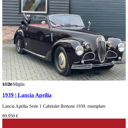
1
Mille Miglia
/
26
1939 | Lancia Aprilia
Lancia Aprilia Serie 1 Cabriolet Bertone 1939. esemplare
89.950 €