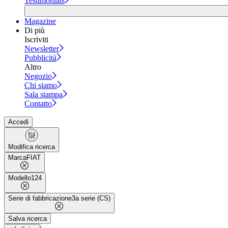
Testimonials
Magazine
Di più
Iscriviti
Newsletter
Pubblicità
Altro
Negozio
Chi siamo
Sala stampa
Contatto
Accedi
Modifica ricerca
Marca
FIAT
Modello
124
Serie di fabbricazione
3a serie (CS)
Salva ricerca