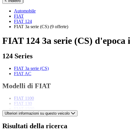
|
< Indietro
Automobile
FIAT
FIAT 124
FIAT 3a serie (CS)
(9 offerte)
FIAT 124 3a serie (CS) d'epoca 
124 Series
FIAT 3a serie (CS)
FIAT AC
Modelli di FIAT
FIAT 1100
FIAT 130
FIAT 1500
Ulteriori informazioni su questo veicolo
FIAT 2300
FIAT 500
FIAT 508
Risultati della ricerca
FIAT 600