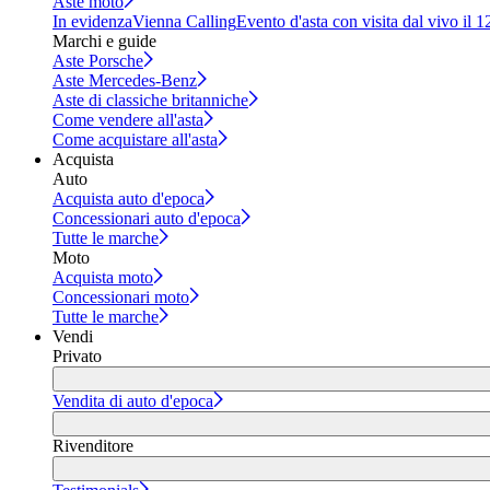
Aste moto
In evidenza
Vienna Calling
Evento d'asta con visita dal vivo il 
Marchi e guide
Aste Porsche
Aste Mercedes-Benz
Aste di classiche britanniche
Come vendere all'asta
Come acquistare all'asta
Acquista
Auto
Acquista auto d'epoca
Concessionari auto d'epoca
Tutte le marche
Moto
Acquista moto
Concessionari moto
Tutte le marche
Vendi
Privato
Vendita di auto d'epoca
Rivenditore