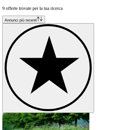
FIAT Barchetta
9 offerte trovate per la tua ricerca
FIAT Coupé
FIAT Dino
FIAT Panda
Annunci più recenti
FIAT Ritmo