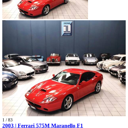
1
/
83
2003 | Ferrari 575M Maranello F1