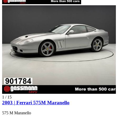
1
/
15
2003 | Ferrari 575M Maranello
575 M Maranello