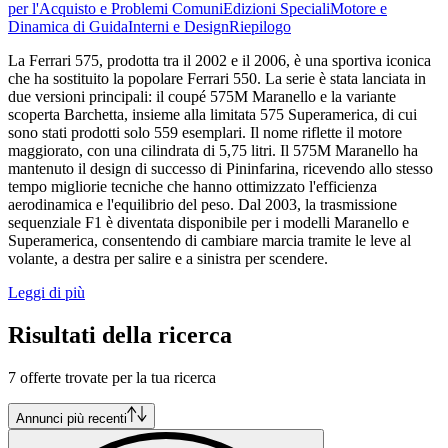
per l'Acquisto e Problemi Comuni
Edizioni Speciali
Motore e
Dinamica di Guida
Interni e Design
Riepilogo
La Ferrari 575, prodotta tra il 2002 e il 2006, è una sportiva iconica
che ha sostituito la popolare Ferrari 550. La serie è stata lanciata in
due versioni principali: il coupé 575M Maranello e la variante
scoperta Barchetta, insieme alla limitata 575 Superamerica, di cui
sono stati prodotti solo 559 esemplari. Il nome riflette il motore
maggiorato, con una cilindrata di 5,75 litri. Il 575M Maranello ha
mantenuto il design di successo di Pininfarina, ricevendo allo stesso
tempo migliorie tecniche che hanno ottimizzato l'efficienza
aerodinamica e l'equilibrio del peso. Dal 2003, la trasmissione
sequenziale F1 è diventata disponibile per i modelli Maranello e
Superamerica, consentendo di cambiare marcia tramite le leve al
volante, a destra per salire e a sinistra per scendere.
Leggi di più
Risultati della ricerca
7 offerte trovate per la tua ricerca
Annunci più recenti