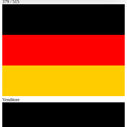
379 / 515
haben oder die sie im Rahmen Ihrer Nutzung der Dienste
gesammelt haben.
Datenschutzerklärung
Venditore