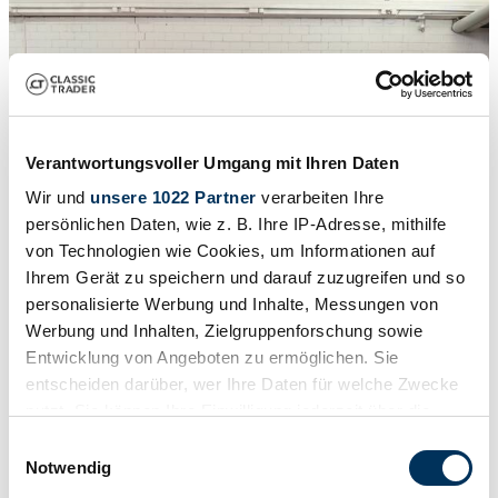
Verantwortungsvoller Umgang mit Ihren Daten
Wir und
unsere 1022 Partner
verarbeiten Ihre
persönlichen Daten, wie z. B. Ihre IP-Adresse, mithilfe
von Technologien wie Cookies, um Informationen auf
Ihrem Gerät zu speichern und darauf zuzugreifen und so
personalisierte Werbung und Inhalte, Messungen von
Werbung und Inhalten, Zielgruppenforschung sowie
1
/
17
Entwicklung von Angeboten zu ermöglichen. Sie
2002 | Ferrari 575M Maranello
entscheiden darüber, wer Ihre Daten für welche Zwecke
nutzt. Sie können Ihre Einwilligung jederzeit über die
Ferrari 575
Cookie-Erklärung oder durch Klicken auf das Privacy
Einwilligungsauswahl
124.900 €
Trigger Symbol ändern oder widerrufen
Notwendig