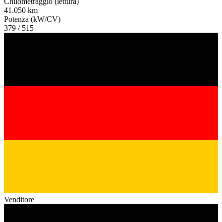
Chilometraggio (lettura)
41.050 km
Potenza (kW/CV)
379 / 515
Venditore