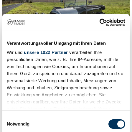
Verantwortungsvoller Umgang mit Ihren Daten
Wir und
unsere 1022 Partner
verarbeiten Ihre
persönlichen Daten, wie z. B. Ihre IP-Adresse, mithilfe
von Technologien wie Cookies, um Informationen auf
1
/
18
Ihrem Gerät zu speichern und darauf zuzugreifen und so
1925 | Bentley 3 Litre
personalisierte Werbung und Inhalte, Messungen von
Prezzo su richiesta
Werbung und Inhalten, Zielgruppenforschung sowie
Entwicklung von Angeboten zu ermöglichen. Sie
entscheiden darüber, wer Ihre Daten für welche Zwecke
nutzt. Sie können Ihre Einwilligung jederzeit über die
Cookie-Erklärung oder durch Klicken auf das Privacy
Einwilligungsauswahl
Trigger Symbol ändern oder widerrufen
Notwendig