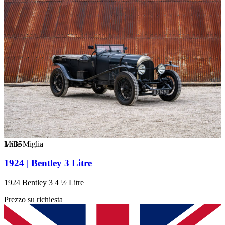
1
Mille Miglia
/
35
1924 | Bentley 3 Litre
1924 Bentley 3 4 ½ Litre
Prezzo su richiesta