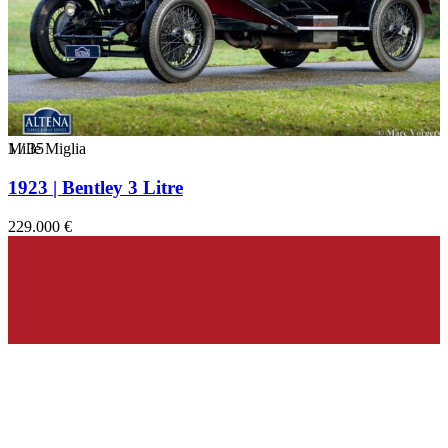
1
Mille Miglia
/
35
1923 | Bentley 3 Litre
229.000 €