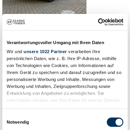
Verantwortungsvoller Umgang mit Ihren Daten
Wir und
unsere 1022 Partner
verarbeiten Ihre
persönlichen Daten, wie z. B. Ihre IP-Adresse, mithilfe
von Technologien wie Cookies, um Informationen auf
Ihrem Gerät zu speichern und darauf zuzugreifen und so
personalisierte Werbung und Inhalte, Messungen von
Werbung und Inhalten, Zielgruppenforschung sowie
Entwicklung von Angeboten zu ermöglichen. Sie
entscheiden darüber, wer Ihre Daten für welche Zwecke
nutzt. Sie können Ihre Einwilligung jederzeit über die
Cookie-Erklärung oder durch Klicken auf das Privacy
Einwilligungsauswahl
Trigger Symbol ändern oder widerrufen
1
/
44
Notwendig
1970 | Lancia Fulvia 1.3 S