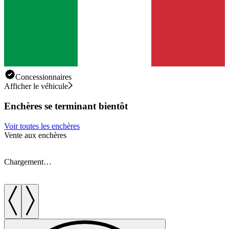
Concessionnaires
Afficher le véhicule
Enchères se terminant bientôt
Voir toutes les enchères
Vente aux enchères
V
Chargement…