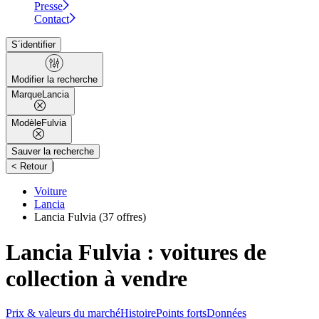
Presse
Contact
S´identifier
Modifier la recherche
Marque
Lancia
Modèle
Fulvia
Sauver la recherche
|
< Retour
Voiture
Lancia
Lancia Fulvia
(37 offres)
Lancia Fulvia : voitures de
collection à vendre
Prix & valeurs du marché
Histoire
Points forts
Données