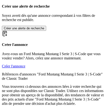
Ford Mustang I Serie 2 | T-Code
Ford Mustang I Serie 2 | W-Code
Créer une alerte de recherche
Ford Mustang I Serie 2 | X-Code
Ford Mustang I Serie 3
Soyez averti dès qu'une annonce correspondant à vos filtres de
Ford Mustang I Serie 3 | F-Code
recherche est publiée.
Ford Mustang I Serie 3 | G-Code
Ford Mustang I Serie 3 | H-Code
Créer une alerte de recherche
Ford Mustang I Serie 3 | L-Code
Ford Mustang I Serie 3 | M-Code
Ford Mustang I Serie 3 | O-Code
Créer l'annonce
Ford Mustang I Serie 3 | Q-Code
Ford Mustang I Serie 3 | R-Code
Ford Mustang I Serie 3 | S-Code
Avez-vous un Ford Mustang Mustang I Serie 3 | S-Code que vous
Ford Mustang I Serie 3 | T-Code
voulez vendre? Alors, créez une annonce maintenant.
Ford Mustang I Serie 3 | Z-Code
Ford Mustang I Serie 4
Créer l'annonce
Ford Mustang I Serie 4 | C-Code
Références d'annonces "Ford Mustang Mustang I Serie 3 | S-Code"
Ford Mustang I Serie 4 | F-Code
de Classic Trader
Ford Mustang I Serie 4 | H-Code
Ford Mustang I Serie 4 | J-Code (Ram Air)
Vous trouverez ci-dessous des annonces liées à votre recherche qui
Ford Mustang I Serie 4 | L-Code
ne sont plus disponibles sur Classic Trader. Utilisez ces informations
Ford Mustang I Serie 4 | M-Code
pour obtenir un aperçu de la disponibilité, des tendances de valeur et
Ford Mustang I Serie 4 | Q-Code
des prix actuels d'une "Ford Mustang Mustang I Serie 3 | S-Code"
Ford Mustang I Serie 4 | R-Code
afin de prendre une décision d'achat plus éclairée.
Ford Mustang II