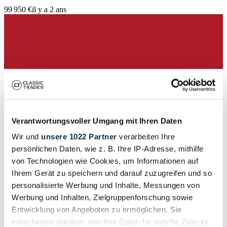
99 950 €
il y a 2 ans
Verantwortungsvoller Umgang mit Ihren Daten
Wir und
unsere 1022 Partner
verarbeiten Ihre
persönlichen Daten, wie z. B. Ihre IP-Adresse, mithilfe
von Technologien wie Cookies, um Informationen auf
Ihrem Gerät zu speichern und darauf zuzugreifen und so
Concessionnaires
personalisierte Werbung und Inhalte, Messungen von
Série de fabrication
Werbung und Inhalten, Zielgruppenforschung sowie
Mustang I Serie 3 | S-Code
Entwicklung von Angeboten zu ermöglichen. Sie
Type de carrosserie
Coupé (Fastback)
entscheiden darüber, wer Ihre Daten für welche Zwecke