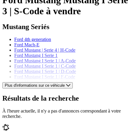
3 | S-Code à vendre
Mustang Seriés
Ford 4th generation
Ford Mach-E
Ford Mustang | Serie 4 | H-Code
Ford Mustang I Serie 1
Ford Mustang I Serie 1 | A-Code
Ford Mustang I Serie 1 | C-Code
Ford Mustang I Serie 1 | D-Code
Ford Mustang I Serie 1 | F-Code
Ford Mustang I Serie 1 | K-Code
Plus d'informations sur ce véhicule
Ford Mustang I Serie 1 | T-Code
Ford Mustang I Serie 1 | U-Code
Résultats de la recherche
Ford Mustang I Serie 2
Ford Mustang I Serie 2 | A-Code
Ford Mustang I Serie 2 | C-Code
À l'heure actuelle, il n'y a pas d'annonces correspondant à votre
Ford Mustang I Serie 2 | J-Code
recherche.
Ford Mustang I Serie 2 | K-Code
Ford Mustang I Serie 2 | R-Code
Ford Mustang I Serie 2 | S-Code