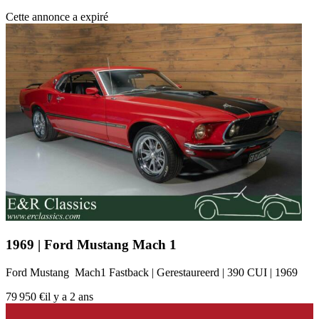
Ford Mustang III
Cette annonce a expiré
Ford Mustang IIII
Ford Mustang IV
Ford Mustang V
Ford Mustang VI
Ford Mustang VII
Ford Modèles
Ford Capri
Ford Cortina
Ford Escort
Ford F-Series
Ford Fiesta
Ford GT40
Ford Model A
Ford Modell T
Ford Sierra
1969 | Ford Mustang Mach 1
Ford Taunus
Ford Thunderbird
Ford Mustang Mach1 Fastback | Gerestaureerd | 390 CUI | 1969
Ford V8
79 950 €
il y a 2 ans