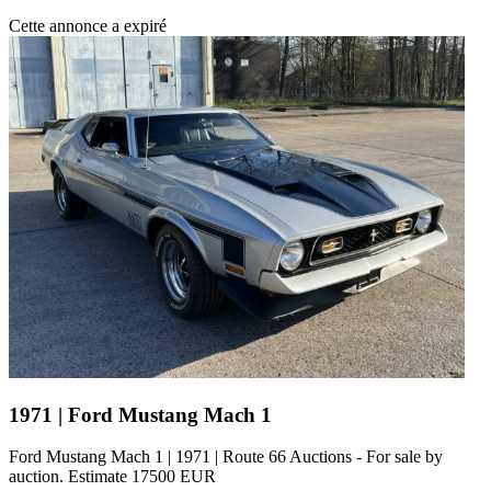
Ford Mustang III
Cette annonce a expiré
Ford Mustang IIII
Ford Mustang IV
Ford Mustang V
Ford Mustang VI
Ford Mustang VII
Ford Modèles
Ford Capri
Ford Cortina
Ford Escort
Ford F-Series
Ford Fairlane
Ford GT40
Ford Model A
Ford Modell T
Ford Sierra
Ford Taunus
Ford Thunderbird
1971 | Ford Mustang Mach 1
Ford V8
Ford Mustang Mach 1 | 1971 | Route 66 Auctions - For sale by
auction. Estimate 17500 EUR