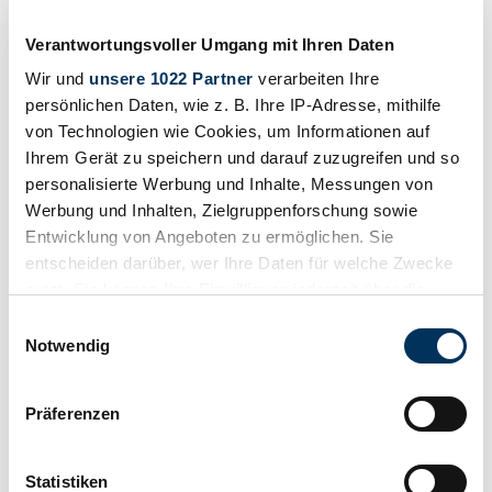
Verantwortungsvoller Umgang mit Ihren Daten
Wir und
unsere 1022 Partner
verarbeiten Ihre
persönlichen Daten, wie z. B. Ihre IP-Adresse, mithilfe
von Technologien wie Cookies, um Informationen auf
Ihrem Gerät zu speichern und darauf zuzugreifen und so
personalisierte Werbung und Inhalte, Messungen von
Werbung und Inhalten, Zielgruppenforschung sowie
Entwicklung von Angeboten zu ermöglichen. Sie
entscheiden darüber, wer Ihre Daten für welche Zwecke
Concessionnaires
nutzt. Sie können Ihre Einwilligung jederzeit über die
Cookie-Erklärung oder durch Klicken auf das Privacy
Einwilligungsauswahl
Trigger Symbol ändern oder widerrufen
Notwendig
Wenn Sie es erlauben, würden wir auch gerne:
Präferenzen
Informationen über Ihre geografische Lage
erfassen, welche bis auf einige Meter genau sein
können
Statistiken