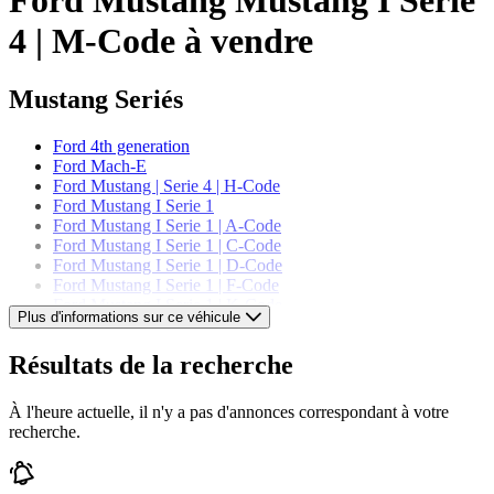
4 | M-Code à vendre
Mustang Seriés
Ford 4th generation
Ford Mach-E
Ford Mustang | Serie 4 | H-Code
Ford Mustang I Serie 1
Ford Mustang I Serie 1 | A-Code
Ford Mustang I Serie 1 | C-Code
Ford Mustang I Serie 1 | D-Code
Ford Mustang I Serie 1 | F-Code
Ford Mustang I Serie 1 | K-Code
Plus d'informations sur ce véhicule
Ford Mustang I Serie 1 | T-Code
Ford Mustang I Serie 1 | U-Code
Résultats de la recherche
Ford Mustang I Serie 2
Ford Mustang I Serie 2 | A-Code
Ford Mustang I Serie 2 | C-Code
À l'heure actuelle, il n'y a pas d'annonces correspondant à votre
Ford Mustang I Serie 2 | J-Code
recherche.
Ford Mustang I Serie 2 | K-Code
Ford Mustang I Serie 2 | R-Code
Ford Mustang I Serie 2 | S-Code