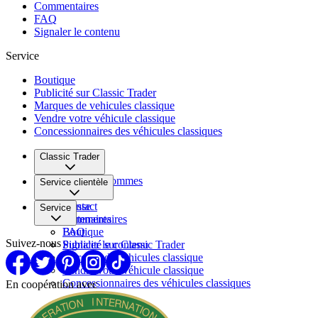
Commentaires
FAQ
Signaler le contenu
Service
Boutique
Publicité sur Classic Trader
Marques de vehicules classique
Vendre votre véhicule classique
Concessionnaires des véhicules classiques
Classic Trader
Qui nous sommes
Service clientèle
Carrière
Presse
Contact
Service
Partenaires
Commentaires
FAQ
Boutique
Suivez-nous
Signaler le contenu
Publicité sur Classic Trader
Marques de vehicules classique
Vendre votre véhicule classique
Concessionnaires des véhicules classiques
En coopération avec