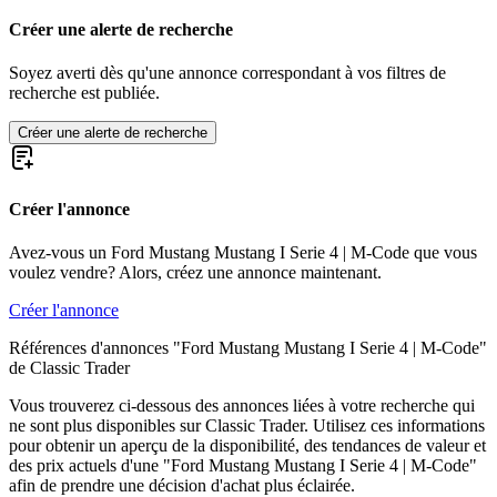
Ford Mustang I Serie 2 | T-Code
Ford Mustang I Serie 2 | W-Code
Créer une alerte de recherche
Ford Mustang I Serie 2 | X-Code
Ford Mustang I Serie 3
Soyez averti dès qu'une annonce correspondant à vos filtres de
Ford Mustang I Serie 3 | F-Code
recherche est publiée.
Ford Mustang I Serie 3 | G-Code
Ford Mustang I Serie 3 | H-Code
Créer une alerte de recherche
Ford Mustang I Serie 3 | L-Code
Ford Mustang I Serie 3 | M-Code
Ford Mustang I Serie 3 | O-Code
Créer l'annonce
Ford Mustang I Serie 3 | Q-Code
Ford Mustang I Serie 3 | R-Code
Ford Mustang I Serie 3 | S-Code
Avez-vous un Ford Mustang Mustang I Serie 4 | M-Code que vous
Ford Mustang I Serie 3 | T-Code
voulez vendre? Alors, créez une annonce maintenant.
Ford Mustang I Serie 3 | Z-Code
Ford Mustang I Serie 4
Créer l'annonce
Ford Mustang I Serie 4 | C-Code
Références d'annonces "Ford Mustang Mustang I Serie 4 | M-Code"
Ford Mustang I Serie 4 | F-Code
de Classic Trader
Ford Mustang I Serie 4 | H-Code
Ford Mustang I Serie 4 | J-Code (Ram Air)
Vous trouverez ci-dessous des annonces liées à votre recherche qui
Ford Mustang I Serie 4 | L-Code
ne sont plus disponibles sur Classic Trader. Utilisez ces informations
Ford Mustang I Serie 4 | M-Code
pour obtenir un aperçu de la disponibilité, des tendances de valeur et
Ford Mustang I Serie 4 | Q-Code
des prix actuels d'une "Ford Mustang Mustang I Serie 4 | M-Code"
Ford Mustang I Serie 4 | R-Code
afin de prendre une décision d'achat plus éclairée.
Ford Mustang II