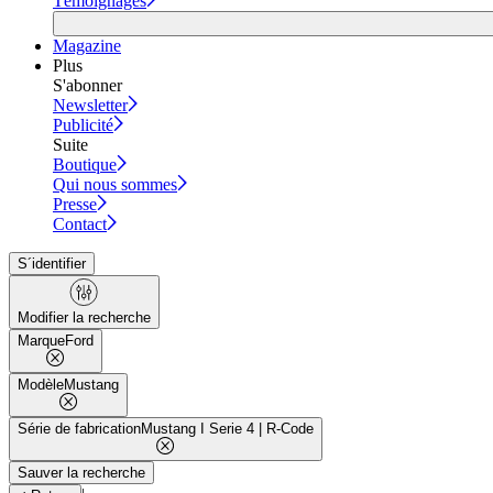
Témoignages
Magazine
Plus
S'abonner
Newsletter
Publicité
Suite
Boutique
Qui nous sommes
Presse
Contact
S´identifier
Modifier la recherche
Marque
Ford
Modèle
Mustang
Série de fabrication
Mustang I Serie 4 | R-Code
Sauver la recherche