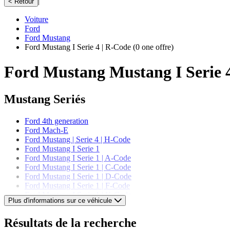
|
< Retour
Voiture
Ford
Ford Mustang
Ford Mustang I Serie 4 | R-Code
(0 one offre)
Ford Mustang Mustang I Serie 4
Mustang Seriés
Ford 4th generation
Ford Mach-E
Ford Mustang | Serie 4 | H-Code
Ford Mustang I Serie 1
Ford Mustang I Serie 1 | A-Code
Ford Mustang I Serie 1 | C-Code
Ford Mustang I Serie 1 | D-Code
Ford Mustang I Serie 1 | F-Code
Ford Mustang I Serie 1 | K-Code
Plus d'informations sur ce véhicule
Ford Mustang I Serie 1 | T-Code
Ford Mustang I Serie 1 | U-Code
Résultats de la recherche
Ford Mustang I Serie 2