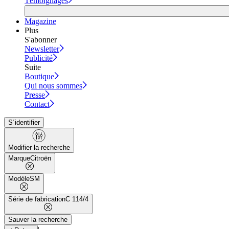
Témoignages
Magazine
Plus
S'abonner
Newsletter
Publicité
Suite
Boutique
Qui nous sommes
Presse
Contact
S´identifier
Modifier la recherche
Marque
Citroën
Modèle
SM
Série de fabrication
C 114/4
Sauver la recherche