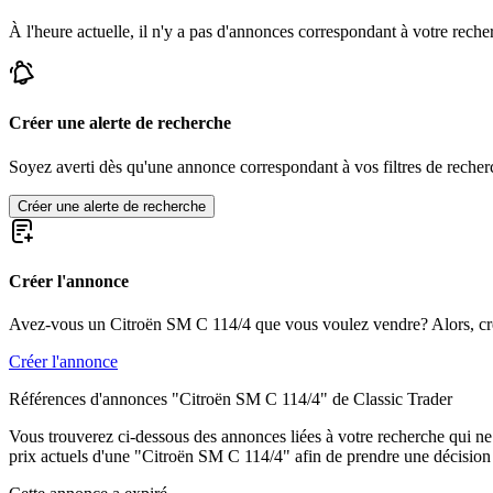
Citroën Dyane
À l'heure actuelle, il n'y a pas d'annonces correspondant à votre reche
Citroën ID
Citroën Méhari
Citroën Traction Avant
Citroën Typ C
Citroën Type H
Créer une alerte de recherche
Soyez averti dès qu'une annonce correspondant à vos filtres de recherc
Créer une alerte de recherche
Créer l'annonce
Avez-vous un Citroën SM C 114/4 que vous voulez vendre? Alors, cr
Créer l'annonce
Références d'annonces "Citroën SM C 114/4" de Classic Trader
Vous trouverez ci-dessous des annonces liées à votre recherche qui ne s
prix actuels d'une "Citroën SM C 114/4" afin de prendre une décision d