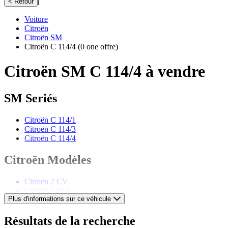
|
< Retour
Voiture
Citroën
Citroën SM
Citroën C 114/4
(0 one offre)
Citroën SM C 114/4 à vendre
SM Seriés
Citroën C 114/1
Citroën C 114/3
Citroën C 114/4
Citroën Modèles
Citroën 2 CV
Citroën Ami 6
Plus d'informations sur ce véhicule
Citroën AX
Citroën BX
Citroën CX
Résultats de la recherche
Citroën DS