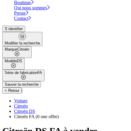
Boutique
Qui nous sommes
Presse
Contact
S´identifier
Modifier la recherche
Marque
Citroën
Modèle
DS
Série de fabrication
FA
Sauver la recherche
|
< Retour
Voiture
Citroën
Citroën DS
Citroën FA
(0 one offre)
Citroën DS FA à vendre