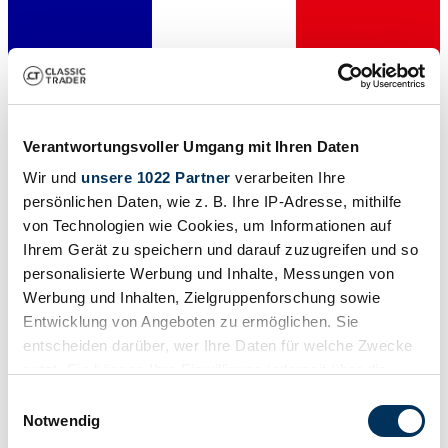
Verantwortungsvoller Umgang mit Ihren Daten
Wir und
unsere 1022 Partner
verarbeiten Ihre
persönlichen Daten, wie z. B. Ihre IP-Adresse, mithilfe
Particulier
von Technologien wie Cookies, um Informationen auf
Cette annonce a expiré
Ihrem Gerät zu speichern und darauf zuzugreifen und so
personalisierte Werbung und Inhalte, Messungen von
Werbung und Inhalten, Zielgruppenforschung sowie
Entwicklung von Angeboten zu ermöglichen. Sie
entscheiden darüber, wer Ihre Daten für welche Zwecke
nutzt. Sie können Ihre Einwilligung jederzeit über die
Cookie-Erklärung oder durch Klicken auf das Privacy
Einwilligungsauswahl
Trigger Symbol ändern oder widerrufen
Notwendig