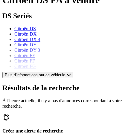
DS Seriés
Citroën DS
Citroën DX
Citroën DX 4
Citroën DY
Citroën DY 3
Citroën FE
Citroën FF
Citroën FG
Plus d'informations sur ce véhicule
Citroën Modèles
Résultats de la recherche
Citroën 2 CV
Citroën Ami 6
À l'heure actuelle, il n'y a pas d'annonces correspondant à votre
Citroën AX
recherche.
Citroën BX
Citroën CX
Citroën Dyane
Citroën ID
Citroën Méhari
Créer une alerte de recherche