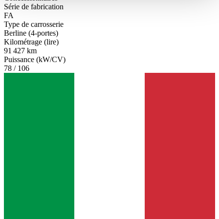
haben oder die sie im Rahmen Ihrer Nutzung der Dienste
Série de fabrication
FA
gesammelt haben.
Datenschutzerklärung
Type de carrosserie
Berline (4-portes)
Kilométrage (lire)
91 427 km
Puissance (kW/CV)
78 / 106