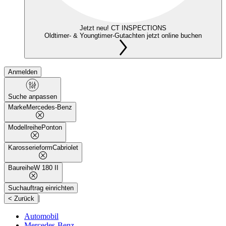
Jetzt neu! CT INSPECTIONS
Oldtimer- & Youngtimer-Gutachten jetzt online buchen
Anmelden
Suche anpassen
Marke
Mercedes-Benz
Modellreihe
Ponton
Karosserieform
Cabriolet
Baureihe
W 180 II
Suchauftrag einrichten
|
< Zurück
Automobil
Mercedes-Benz