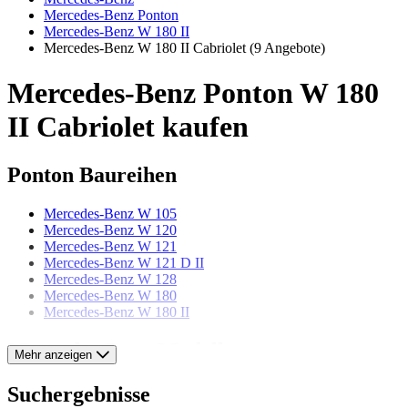
Mercedes-Benz Ponton
Mercedes-Benz W 180 II
Mercedes-Benz W 180 II Cabriolet
(9 Angebote)
Mercedes-Benz Ponton W 180
II Cabriolet kaufen
Ponton Baureihen
Mercedes-Benz W 105
Mercedes-Benz W 120
Mercedes-Benz W 121
Mercedes-Benz W 121 D II
Mercedes-Benz W 128
Mercedes-Benz W 180
Mercedes-Benz W 180 II
Mercedes-Benz Modelle
Mehr anzeigen
Mercedes-Benz 123er
Suchergebnisse
Mercedes-Benz 170