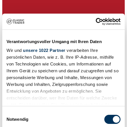
Verantwortungsvoller Umgang mit Ihren Daten
Wir und
unsere 1022 Partner
verarbeiten Ihre
persönlichen Daten, wie z. B. Ihre IP-Adresse, mithilfe
von Technologien wie Cookies, um Informationen auf
Ihrem Gerät zu speichern und darauf zuzugreifen und so
personalisierte Werbung und Inhalte, Messungen von
Werbung und Inhalten, Zielgruppenforschung sowie
Händler
Entwicklung von Angeboten zu ermöglichen. Sie
Baureihe
entscheiden darüber, wer Ihre Daten für welche Zwecke
W 180 II
nutzt. Sie können Ihre Einwilligung jederzeit über die
Karosserieform
Cabriolet
Cookie-Erklärung oder durch Klicken auf das Privacy
Einwilligungsauswahl
Tachostand (abgelesen)
Trigger Symbol ändern oder widerrufen
Notwendig
Nicht angegeben
Leistung (kW/PS)