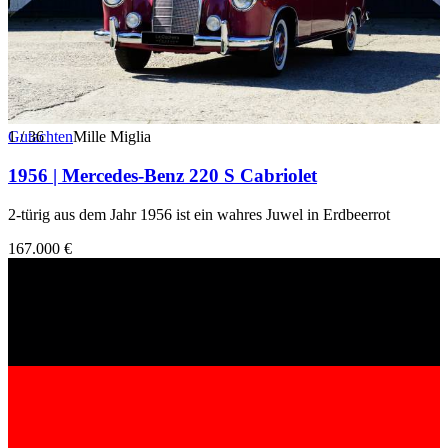
1
Gutachten
/
36
Mille Miglia
1956 | Mercedes-Benz 220 S Cabriolet
2-türig aus dem Jahr 1956 ist ein wahres Juwel in Erdbeerrot
167.000 €