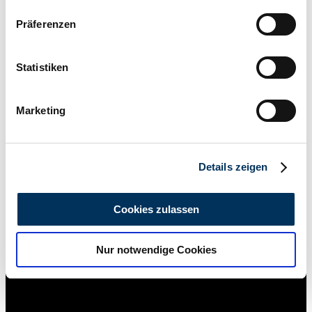
Wenn Sie es erlauben, würden wir auch gerne:
Präferenzen
Informationen über Ihre geografische Lage
erfassen, welche bis auf einige Meter genau sein
können
Statistiken
Ihr Gerät durch aktives Scannen nach
bestimmten Merkmalen (Fingerprinting) identifizieren
Marketing
Erfahren Sie mehr darüber, wie Ihre persönlichen Daten
verarbeitet werden, und legen Sie Ihre Präferenzen im
Abschnitt Einzelheiten
fest.
Details zeigen
Wir verwenden Cookies, um Inhalte und Anzeigen zu
personalisieren, Funktionen für soziale Medien anbieten
Cookies zulassen
zu können und die Zugriffe auf unsere Website zu
analysieren. Außerdem geben wir Informationen zu Ihrer
Händler
Nur notwendige Cookies
Verwendung unserer Website an unsere Partner für
soziale Medien, Werbung und Analysen weiter. Unsere
Partner führen diese Informationen möglicherweise mit
weiteren Daten zusammen, die Sie ihnen bereitgestellt