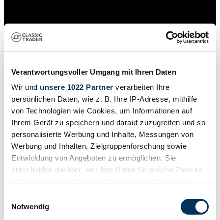
Verantwortungsvoller Umgang mit Ihren Daten
Wir und
unsere 1022 Partner
verarbeiten Ihre
persönlichen Daten, wie z. B. Ihre IP-Adresse, mithilfe
von Technologien wie Cookies, um Informationen auf
Ihrem Gerät zu speichern und darauf zuzugreifen und so
personalisierte Werbung und Inhalte, Messungen von
Werbung und Inhalten, Zielgruppenforschung sowie
Händler
Baureihe
Entwicklung von Angeboten zu ermöglichen. Sie
W 187
entscheiden darüber, wer Ihre Daten für welche Zwecke
Karosserieform
nutzt. Sie können Ihre Einwilligung jederzeit über die
Cabriolet
Tachostand (abgelesen)
Cookie-Erklärung oder durch Klicken auf das Privacy
Einwilligungsauswahl
12.000 km
Trigger Symbol ändern oder widerrufen
Notwendig
Leistung (kW/PS)
59 / 80