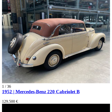
1
/
36
1952 | Mercedes-Benz 220 Cabriolet B
129.500 €