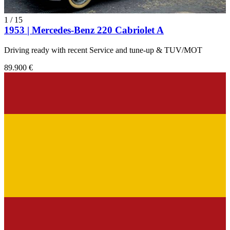
1
/
15
1953 | Mercedes-Benz 220 Cabriolet A
Driving ready with recent Service and tune-up & TUV/MOT
89.900 €