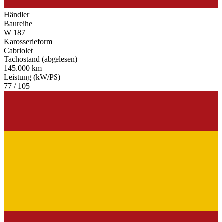
Händler
Baureihe
W 187
Karosserieform
Cabriolet
Tachostand (abgelesen)
145.000 km
Leistung (kW/PS)
77 / 105