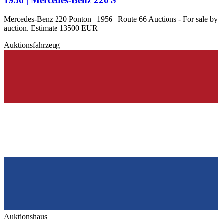
1956 | Mercedes-Benz 220 S
Mercedes-Benz 170
Mercedes-Benz 190er
Mercedes-Benz 220
Mercedes-Benz 220 Ponton | 1956 | Route 66 Auctions - For sale by
Mercedes-Benz 250
auction. Estimate 13500 EUR
Mercedes-Benz 280
Auktionsfahrzeug
Mercedes-Benz 300
Mercedes-Benz E-Klasse
Mercedes-Benz G-Klasse
Mercedes-Benz S-Klasse
Mercedes-Benz SL-Klasse
Mercedes-Benz SLK
Auktionshaus