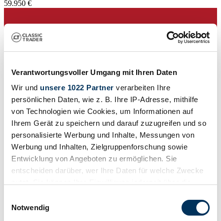
59.950 €
Verantwortungsvoller Umgang mit Ihren Daten
Wir und
unsere 1022 Partner
verarbeiten Ihre
persönlichen Daten, wie z. B. Ihre IP-Adresse, mithilfe
von Technologien wie Cookies, um Informationen auf
Ihrem Gerät zu speichern und darauf zuzugreifen und so
personalisierte Werbung und Inhalte, Messungen von
Werbung und Inhalten, Zielgruppenforschung sowie
Entwicklung von Angeboten zu ermöglichen. Sie
entscheiden darüber, wer Ihre Daten für welche Zwecke
Händler
nutzt. Sie können Ihre Einwilligung jederzeit über die
Baureihe
W 180
Cookie-Erklärung oder durch Klicken auf das Privacy
Einwilligungsauswahl
Karosserieform
Trigger Symbol ändern oder widerrufen
Notwendig
Limousine (4-Türen)
Tachostand (abgelesen)