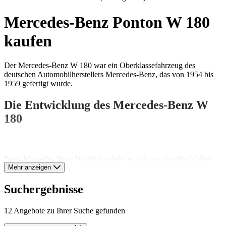
Mercedes-Benz Ponton W 180
kaufen
Der Mercedes-Benz W 180 war ein Oberklassefahrzeug des
deutschen Automobilherstellers Mercedes-Benz, das von 1954 bis
1959 gefertigt wurde.
Die Entwicklung des Mercedes-Benz W
180
Beim Mercedes-Benz W 180 handelte es sich um den Nachfolger
Mehr anzeigen
des von 1951 bis 1955 gebauten Mercedes-Benz W 187. Der W
180 wurde unter der Verkaufsbezeichnung Mercedes-Benz 220
beziehungsweise Mercedes-Benz 220 S angeboten. Die Ponton-
Suchergebnisse
Serie leitete die Abkehr von der Leiterrahmen-Konstruktion der
Vorkriegszeit ein, wie auch beim Vierzylinder-Modell der Ponton-
12 Angebote zu Ihrer Suche gefunden
Serie setzte man auch beim Mercedes-Benz W 180 auf eine
selbsttragende Karosserie. Der Wagen wurde in drei verschiedenen