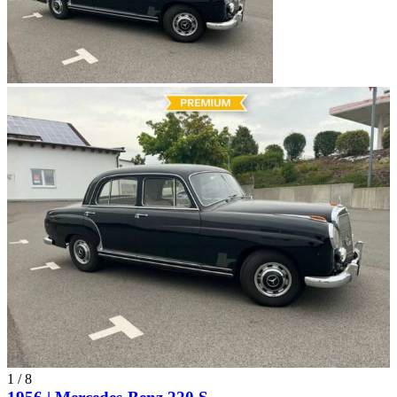
abgesehen – dem Cabriolet und beide Versionen wurden mit 21.500
DM berechnet. Das Ponton Coupé des Typs 220 S gehört mit nur
1251 gefertigten Exemplaren zu den seltensten Nachkriegsmodellen
des Herstellers. Abgelöst wurde der Mercedes-Benz W 180 – und
mit ihm die Ponton-Baureihe – durch das Baumuster W 111. Dieses
wurde im August 1959 veröffentlicht, noch im gleichen Monat
wurde die Produktion des Mercedes-Benz W 180 in Cabriolet-,
Coupé-, und Limousinenversion eingestellt. Die letzten mit
Vergasern ausgestatteten Varianten verließen 1959 das Werk.
Ponton Baureihen
Mercedes-Benz W 105
Mercedes-Benz W 120
Mercedes-Benz W 121
Mercedes-Benz W 121 D II
Mercedes-Benz W 128
Mercedes-Benz W 180
Mercedes-Benz W 180 II
Mercedes-Benz Modelle
1
/
8
Mercedes-Benz 123er