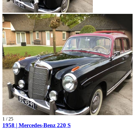
1
/
25
1958 | Mercedes-Benz 220 S