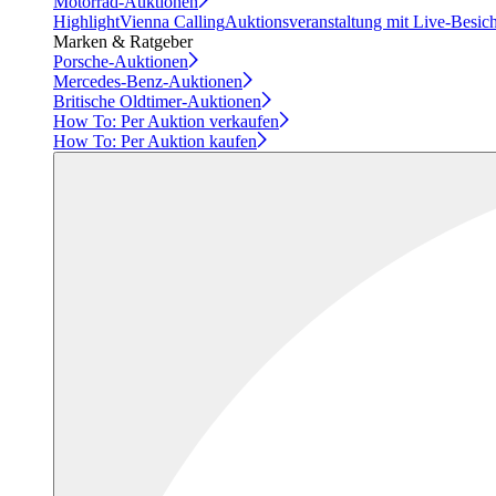
Motorrad-Auktionen
Highlight
Vienna Calling
Auktionsveranstaltung mit Live-Besic
Marken & Ratgeber
Porsche-Auktionen
Mercedes-Benz-Auktionen
Britische Oldtimer-Auktionen
How To: Per Auktion verkaufen
How To: Per Auktion kaufen