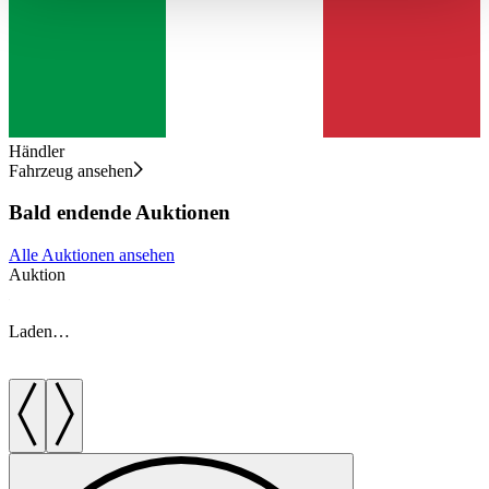
haben oder die sie im Rahmen Ihrer Nutzung der Dienste
gesammelt haben.
Datenschutzerklärung
Händler
Fahrzeug ansehen
Bald endende Auktionen
Alle Auktionen ansehen
Auktion
A
Laden…