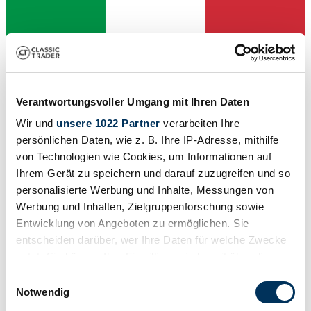
Verantwortungsvoller Umgang mit Ihren Daten
Wir und
unsere 1022 Partner
verarbeiten Ihre
persönlichen Daten, wie z. B. Ihre IP-Adresse, mithilfe
von Technologien wie Cookies, um Informationen auf
Händler
Ihrem Gerät zu speichern und darauf zuzugreifen und so
Karosserieform
Coupé
personalisierte Werbung und Inhalte, Messungen von
Tachostand (abgelesen)
Werbung und Inhalten, Zielgruppenforschung sowie
60.680 km
Entwicklung von Angeboten zu ermöglichen. Sie
Leistung (kW/PS)
68 / 92
entscheiden darüber, wer Ihre Daten für welche Zwecke
nutzt. Sie können Ihre Einwilligung jederzeit über die
Cookie-Erklärung oder durch Klicken auf das Privacy
Einwilligungsauswahl
Trigger Symbol ändern oder widerrufen
Notwendig