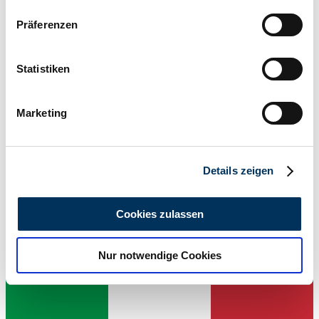
Wenn Sie es erlauben, würden wir auch gerne:
Präferenzen
Informationen über Ihre geografische Lage
erfassen, welche bis auf einige Meter genau sein
können
Statistiken
Ihr Gerät durch aktives Scannen nach
bestimmten Merkmalen (Fingerprinting) identifizieren
Marketing
Erfahren Sie mehr darüber, wie Ihre persönlichen Daten
verarbeitet werden, und legen Sie Ihre Präferenzen im
Abschnitt Einzelheiten
fest.
Details zeigen
Händler
Wir verwenden Cookies, um Inhalte und Anzeigen zu
personalisieren, Funktionen für soziale Medien anbieten
Cookies zulassen
zu können und die Zugriffe auf unsere Website zu
analysieren. Außerdem geben wir Informationen zu Ihrer
Nur notwendige Cookies
Verwendung unserer Website an unsere Partner für
soziale Medien, Werbung und Analysen weiter. Unsere
Partner führen diese Informationen möglicherweise mit
weiteren Daten zusammen, die Sie ihnen bereitgestellt