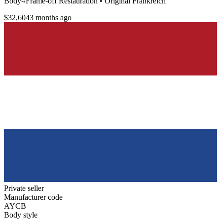
Body‑/Frame-off Restauration • Original Frankreich
$32,604
3 months ago
Private seller
Manufacturer code
AYCB
Body style