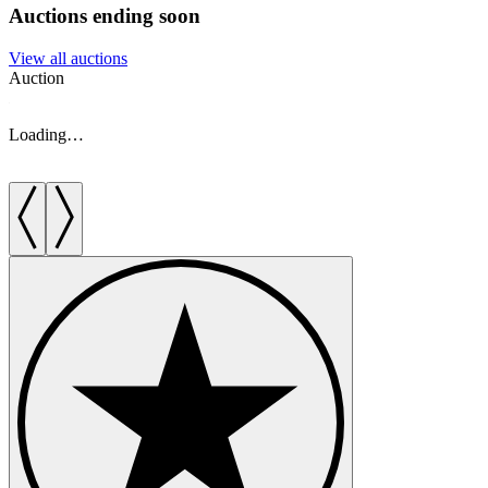
Auctions ending soon
View all auctions
Auction
A
Loading…