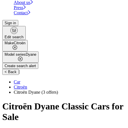
About us
Press
Contact
Sign in
Edit search
Make
Citroën
Model series
Dyane
Create search alert
|
< Back
Car
Citroën
Citroën Dyane
(3 offers)
Citroën Dyane Classic Cars for
Sale