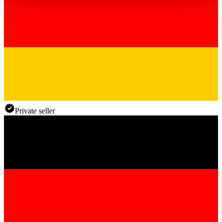
haben oder die sie im Rahmen Ihrer Nutzung der Dienste
gesammelt haben.
Datenschutzerklärung
Private seller