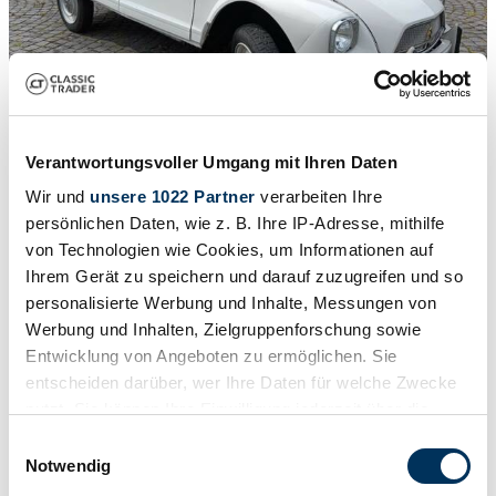
Verantwortungsvoller Umgang mit Ihren Daten
1
Report
/
20
Wir und
unsere 1022 Partner
verarbeiten Ihre
1968 | Citroën Dyane 6
persönlichen Daten, wie z. B. Ihre IP-Adresse, mithilfe
von Technologien wie Cookies, um Informationen auf
A very early, rare model
Ihrem Gerät zu speichern und darauf zuzugreifen und so
$12,288
personalisierte Werbung und Inhalte, Messungen von
Werbung und Inhalten, Zielgruppenforschung sowie
Entwicklung von Angeboten zu ermöglichen. Sie
entscheiden darüber, wer Ihre Daten für welche Zwecke
nutzt. Sie können Ihre Einwilligung jederzeit über die
Cookie-Erklärung oder durch Klicken auf das Privacy
Einwilligungsauswahl
Trigger Symbol ändern oder widerrufen
Notwendig