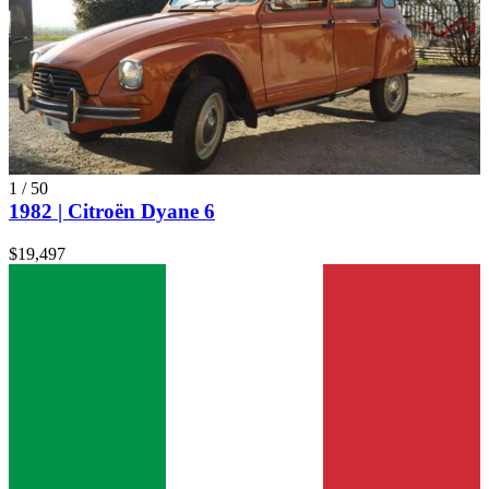
1
/
50
1982 | Citroën Dyane 6
$19,497