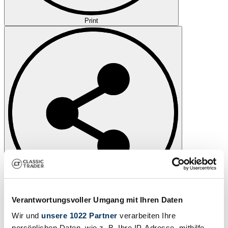
Print
Verantwortungsvoller Umgang mit Ihren Daten
Share
Wir und
unsere 1022 Partner
verarbeiten Ihre
Message
Call
persönlichen Daten, wie z. B. Ihre IP-Adresse, mithilfe