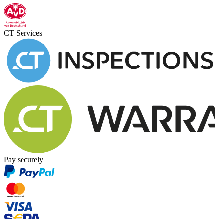
CT Services
Pay securely