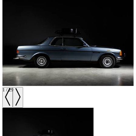
1
/
29