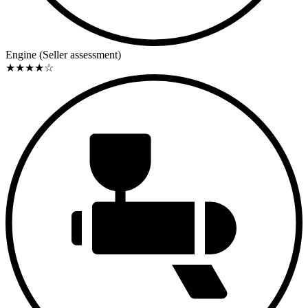
Engine (Seller assessment)
★
★
★
★
☆