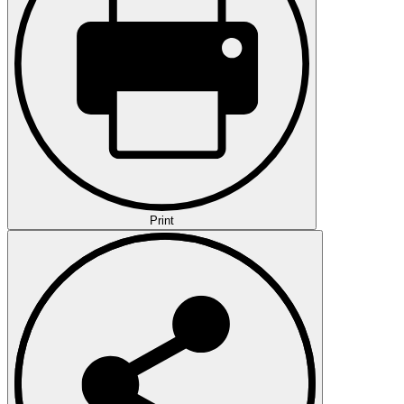
Print