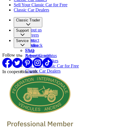
Sell Your Classic Car for Free
Classic Car Dealers
Classic Trader
About us
Support
Careers
Press
Contact
Service
Partner
Feedback
FAQ
Shop
Follow us
Report Content
Advertise with us
Classic Car makes
Sell Your Classic Car for Free
Classic Car Dealers
In cooperation with