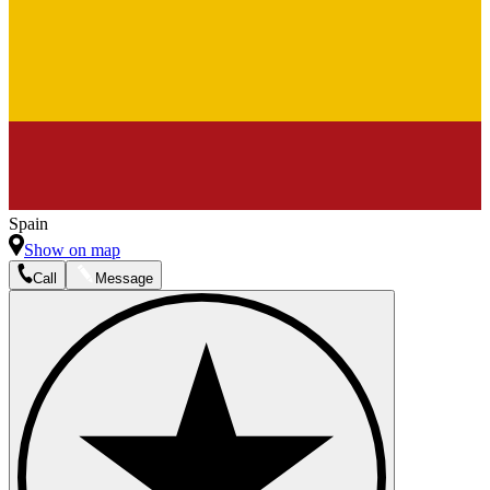
Spain
Show on map
Call
Message