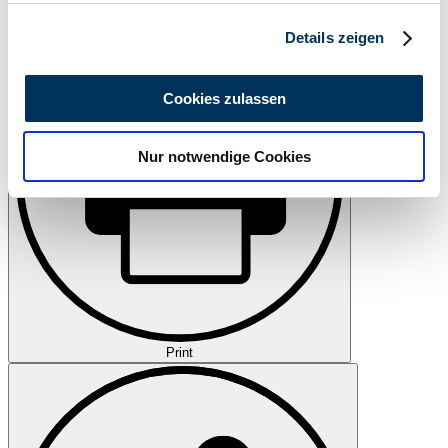
Watch
Abschnitt Einzelheiten
fest.
Details zeigen
Wir verwenden Cookies, um Inhalte und Anzeigen zu
personalisieren, Funktionen für soziale Medien anbieten
Cookies zulassen
zu können und die Zugriffe auf unsere Website zu
analysieren. Außerdem geben wir Informationen zu Ihrer
Nur notwendige Cookies
Verwendung unserer Website an unsere Partner für
soziale Medien, Werbung und Analysen weiter. Unsere
Partner führen diese Informationen möglicherweise mit
weiteren Daten zusammen, die Sie ihnen bereitgestellt
haben oder die sie im Rahmen Ihrer Nutzung der Dienste
gesammelt haben.
Datenschutzerklärung
Print