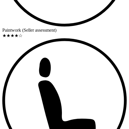
Paintwork (Seller assessment)
★
★
★
★
☆