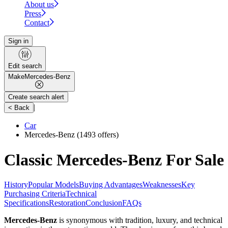
About us
Press
Contact
Sign in
Edit search
Make
Mercedes-Benz
Create search alert
|
< Back
Car
Mercedes-Benz
(1493 offers)
Classic Mercedes-Benz For Sale
History
Popular Models
Buying Advantages
Weaknesses
Key
Purchasing Criteria
Technical
Specifications
Restoration
Conclusion
FAQs
Mercedes-Benz
is synonymous with tradition, luxury, and technical