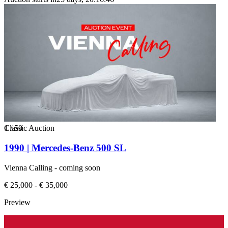
1
Classic Auction
/
50
1990 | Mercedes-Benz 500 SL
Vienna Calling - coming soon
€ 25,000 - € 35,000
Preview