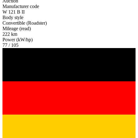
Auction
Manufacturer code
W 121 B II
Body style
Convertible (Roadster)
Mileage (read)
222 km
Power (kW/hp)
77 / 105