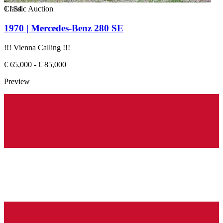
1
Classic Auction
/
54
1970 | Mercedes-Benz 280 SE
!!! Vienna Calling !!!
€ 65,000 - € 85,000
Preview