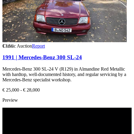
1
Classic Auction
/
51
Report
1991 | Mercedes-Benz 300 SL-24
Mercedes-Benz 300 SL-24 V (R129) in Almandine Red Metallic
with hardtop, well-documented history, and regular servicing by a
Mercedes-Benz specialist workshop.
€ 25,000 - € 28,000
Preview