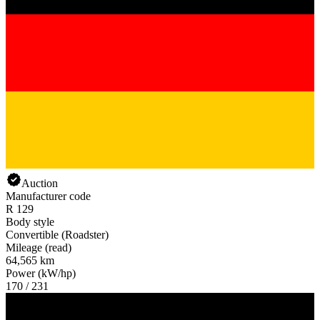
Auction
Manufacturer code
R 129
Body style
Convertible (Roadster)
Mileage (read)
64,565 km
Power (kW/hp)
170 / 231