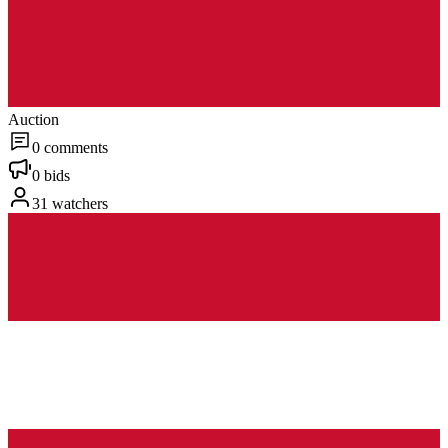
Auction
0 comments
0 bids
31 watchers