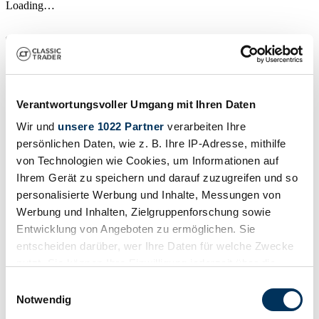
Loading…
Verantwortungsvoller Umgang mit Ihren Daten
Wir und
unsere 1022 Partner
verarbeiten Ihre
persönlichen Daten, wie z. B. Ihre IP-Adresse, mithilfe
von Technologien wie Cookies, um Informationen auf
Ihrem Gerät zu speichern und darauf zuzugreifen und so
personalisierte Werbung und Inhalte, Messungen von
Werbung und Inhalten, Zielgruppenforschung sowie
Entwicklung von Angeboten zu ermöglichen. Sie
entscheiden darüber, wer Ihre Daten für welche Zwecke
nutzt. Sie können Ihre Einwilligung jederzeit über die
Cookie-Erklärung oder durch Klicken auf das Privacy
Einwilligungsauswahl
Trigger Symbol ändern oder widerrufen
Notwendig
Auction starts in
4 days, 20:16:46