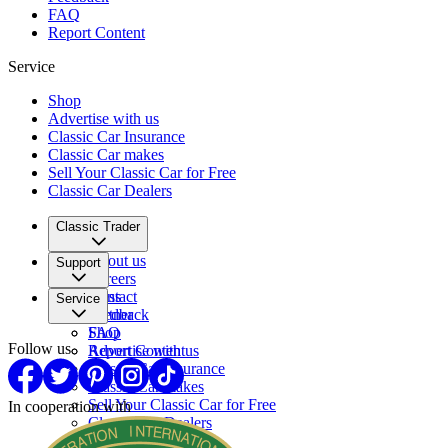
FAQ
Report Content
Service
Shop
Advertise with us
Classic Car Insurance
Classic Car makes
Sell Your Classic Car for Free
Classic Car Dealers
Classic Trader
About us
Support
Careers
Press
Contact
Service
Partner
Feedback
FAQ
Shop
Follow us
Report Content
Advertise with us
Classic Car Insurance
Classic Car makes
Sell Your Classic Car for Free
In cooperation with
Classic Car Dealers