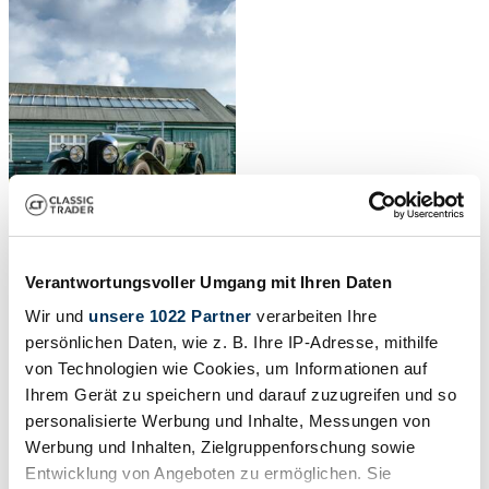
Verantwortungsvoller Umgang mit Ihren Daten
Wir und
unsere 1022 Partner
verarbeiten Ihre
1
/
23
persönlichen Daten, wie z. B. Ihre IP-Adresse, mithilfe
von Technologien wie Cookies, um Informationen auf
1930 | Bentley 4 1/2 Litre
Ihrem Gerät zu speichern und darauf zuzugreifen und so
personalisierte Werbung und Inhalte, Messungen von
Price on request
Body style
Werbung und Inhalten, Zielgruppenforschung sowie
Convertible (Tourer)
Entwicklung von Angeboten zu ermöglichen. Sie
Mileage (read)