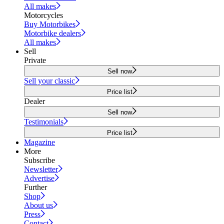
All makes
Motorcycles
Buy Motorbikes
Motorbike dealers
All makes
Sell
Private
Sell now
Sell your classic
Price list
Dealer
Sell now
Testimonials
Price list
Magazine
More
Subscribe
Newsletter
Advertise
Further
Shop
About us
Press
Contact