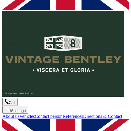
Call
Message
About us
Vehicles
Contact person
References
Directions & Contact