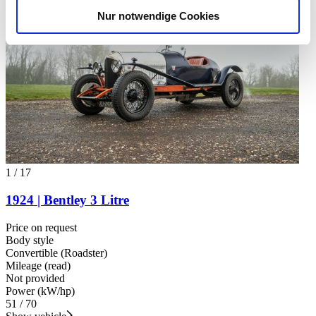
analysieren. Außerdem geben wir Informationen zu Ihrer
Nur notwendige Cookies
Verwendung unserer Website an unsere Partner für
soziale Medien, Werbung und Analysen weiter. Unsere
Partner führen diese Informationen möglicherweise mit
weiteren Daten zusammen, die Sie ihnen bereitgestellt
haben oder die sie im Rahmen Ihrer Nutzung der Dienste
gesammelt haben.
Datenschutzerklärung
1
/
17
1924 | Bentley 3 Litre
Price on request
Body style
Convertible (Roadster)
Mileage (read)
Not provided
Power (kW/hp)
51 / 70