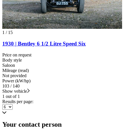
1
/
15
1930 | Bentley 6 1/2 Litre Speed Six
Price on request
Body style
Saloon
Mileage (read)
Not provided
Power (kW/hp)
103 / 140
Show vehicle
1 out of 1
Results per page:
Your contact person