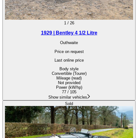
1
/
26
1929 | Bentley 4 1/2 Litre
Outhwaite
Price on request
Last online price
Body style
Convertible (Tourer)
Mileage (read)
Not provided
Power (kW/hp)
77 / 105
Show similar vehicles
Sold