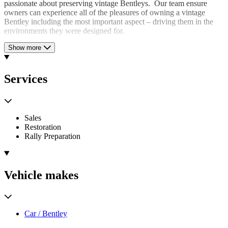
passionate about preserving vintage Bentleys. Our team ensure
owners can experience all of the pleasures of owning a vintage
Bentley including the most important aspect – driving them in the
environments they were designed for.
We are proud to have sourced and sold some of the greatest Vintage
Show more
Bentleys ever built. We enjoy the blend of history and raw power
that a Vintage Bentley has to offer, from the most original cars ever
found to highly modified race cars. Uniquely, the Bentley marque
Services
has – for decades – offered something for everyone’s style and
purpose.
Sales
Restoration
Rally Preparation
Vehicle makes
Car / Bentley