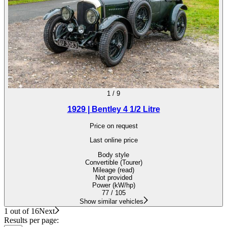
1
/
9
1929 | Bentley 4 1/2 Litre
Price on request
Last online price
Body style
Convertible (Tourer)
Mileage (read)
Not provided
Power (kW/hp)
77 / 105
Show similar vehicles
1 out of 16
Next
Results per page: