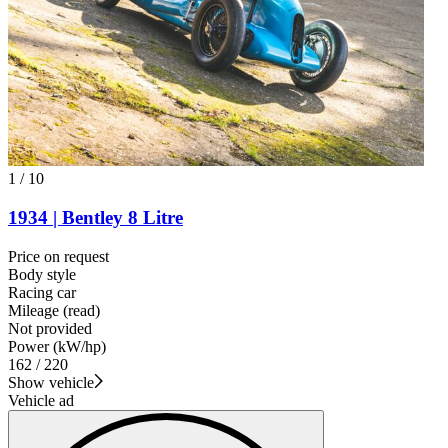
1
/
10
1934 | Bentley 8 Litre
Price on request
Body style
Racing car
Mileage (read)
Not provided
Power (kW/hp)
162 / 220
Show vehicle
Vehicle ad