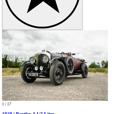
1
/
17
1928 | Bentley 4 1/2 Litre