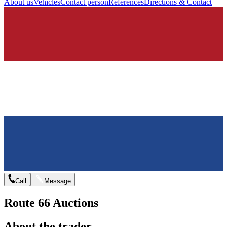
About us
Vehicles
Contact person
References
Directions & Contact
Call
Message
Route 66 Auctions
About the trader