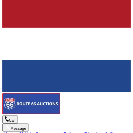
Call
Message