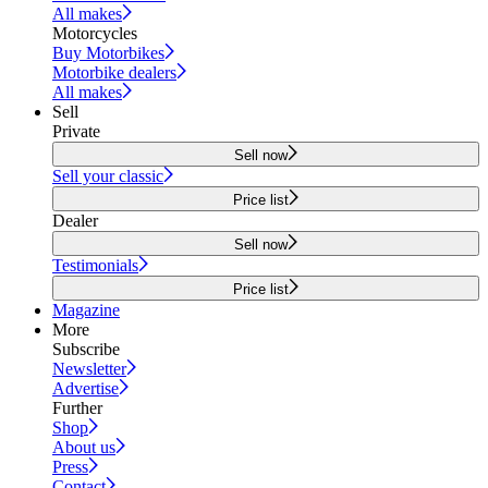
All makes
Motorcycles
Buy Motorbikes
Motorbike dealers
All makes
Sell
Private
Sell now
Sell your classic
Price list
Dealer
Sell now
Testimonials
Price list
Magazine
More
Subscribe
Newsletter
Advertise
Further
Shop
About us
Press
Contact