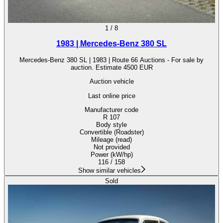
1
/
8
1983 | Mercedes-Benz 380 SL
Mercedes-Benz 380 SL | 1983 | Route 66 Auctions - For sale by
auction. Estimate 4500 EUR
Auction vehicle
Last online price
Manufacturer code
R 107
Body style
Convertible (Roadster)
Mileage (read)
Not provided
Power (kW/hp)
116 / 158
Show similar vehicles
Sold