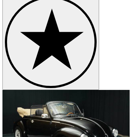
We are thrilled to serve both buyers and sellers, bringing together a
community passionate about classics and sports cars.