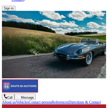
Sign in
Call
Message
About us
Vehicles
Contact person
References
Directions & Contact