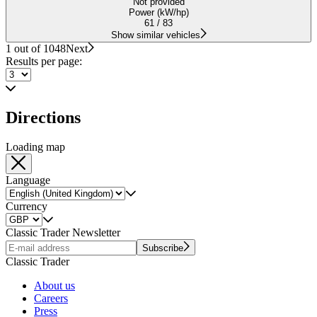
Not provided
Power (kW/hp)
61 / 83
Show similar vehicles
1 out of 1048
Next
Results per page:
Directions
Loading map
Language
Currency
Classic Trader Newsletter
Subscribe
Classic Trader
About us
Careers
Press