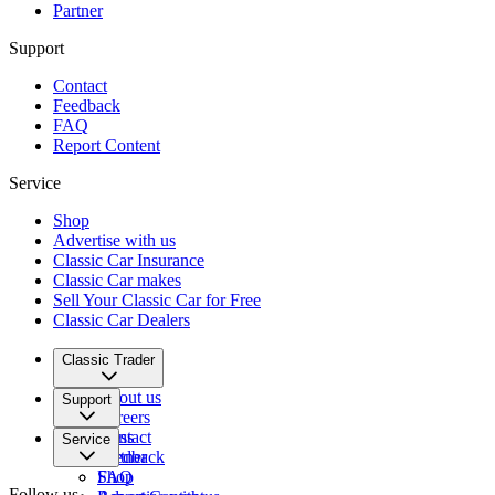
Partner
Support
Contact
Feedback
FAQ
Report Content
Service
Shop
Advertise with us
Classic Car Insurance
Classic Car makes
Sell Your Classic Car for Free
Classic Car Dealers
Classic Trader
About us
Support
Careers
Press
Contact
Service
Partner
Feedback
FAQ
Shop
Follow us