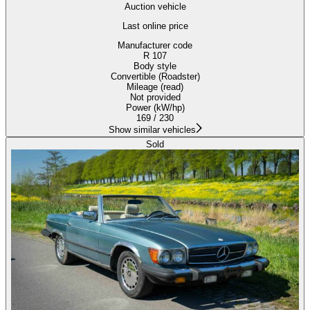
Auction vehicle
Last online price
Manufacturer code
R 107
Body style
Convertible (Roadster)
Mileage (read)
Not provided
Power (kW/hp)
169 / 230
Show similar vehicles
Sold