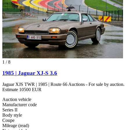
1
/
8
1985 | Jaguar XJ-S 3.6
Jaguar XJS TWR | 1985 | Route 66 Auctions - For sale by auction.
Estimate 10500 EUR
Auction vehicle
Manufacturer code
Series II
Body style
Coupe
Mileage (read)