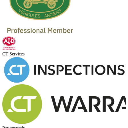
CT Services
Pay securely