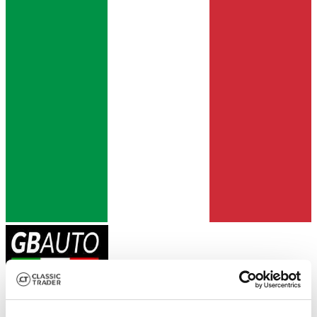
Call
About us
Vehicles
Contact person
References
Directions & Contact