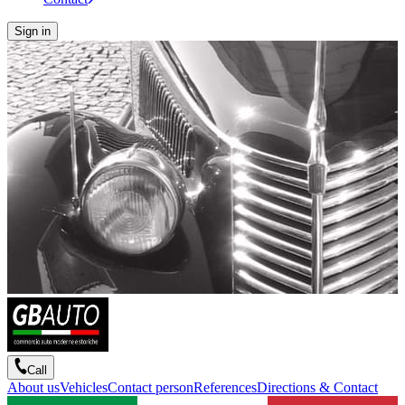
Sign in
Call
About us
Vehicles
Contact person
References
Directions & Contact