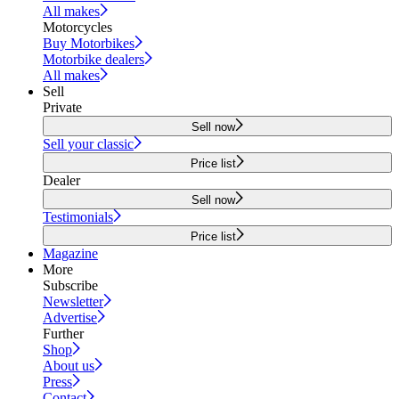
All makes
Motorcycles
Buy Motorbikes
Motorbike dealers
All makes
Sell
Private
Sell now
Sell your classic
Price list
Dealer
Sell now
Testimonials
Price list
Magazine
More
Subscribe
Newsletter
Advertise
Further
Shop
About us
Press
Contact