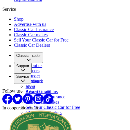
Service
Shop
Advertise with us
Classic Car Insurance
Classic Car makes
Sell Your Classic Car for Free
Classic Car Dealers
Classic Trader
About us
Support
Careers
Press
Contact
Service
Partner
Feedback
FAQ
Shop
Follow us
Report Content
Advertise with us
Classic Car Insurance
Classic Car makes
Sell Your Classic Car for Free
In cooperation with
Classic Car Dealers