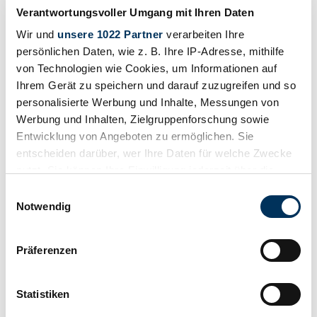
Verantwortungsvoller Umgang mit Ihren Daten
Wir und
unsere 1022 Partner
verarbeiten Ihre
persönlichen Daten, wie z. B. Ihre IP-Adresse, mithilfe
von Technologien wie Cookies, um Informationen auf
Ihrem Gerät zu speichern und darauf zuzugreifen und so
personalisierte Werbung und Inhalte, Messungen von
Werbung und Inhalten, Zielgruppenforschung sowie
Entwicklung von Angeboten zu ermöglichen. Sie
entscheiden darüber, wer Ihre Daten für welche Zwecke
nutzt. Sie können Ihre Einwilligung jederzeit über die
Cookie-Erklärung oder durch Klicken auf das Privacy
Einwilligungsauswahl
Trigger Symbol ändern oder widerrufen
Notwendig
Wenn Sie es erlauben, würden wir auch gerne:
Call
Präferenzen
Informationen über Ihre geografische Lage
GB Auto di Gabriele Bacelliere
erfassen, welche bis auf einige Meter genau sein
können
Statistiken
About the trader
Ihr Gerät durch aktives Scannen nach