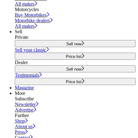
All makes
Motorcycles
Buy Motorbikes
Motorbike dealers
All makes
Sell
Private
Sell now
Sell your classic
Price list
Dealer
Sell now
Testimonials
Price list
Magazine
More
Subscribe
Newsletter
Advertise
Further
Shop
About us
Press
Contact