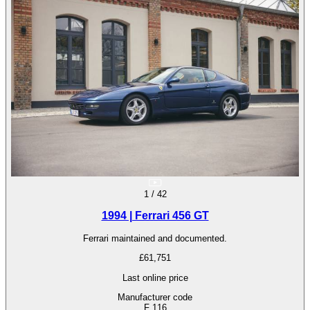
1
/
42
1994 | Ferrari 456 GT
Ferrari maintained and documented.
£61,751
Last online price
Manufacturer code
F 116