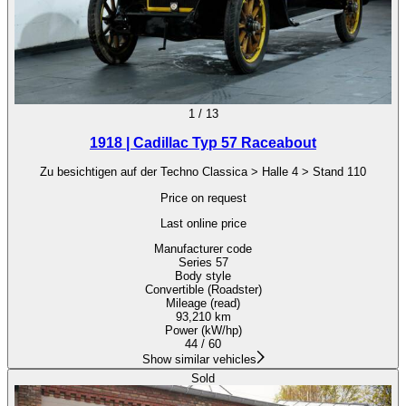
1
/
13
1918 | Cadillac Typ 57 Raceabout
Zu besichtigen auf der Techno Classica > Halle 4 > Stand 110
Price on request
Last online price
Manufacturer code
Series 57
Body style
Convertible (Roadster)
Mileage (read)
93,210 km
Power (kW/hp)
44 / 60
Show similar vehicles
Sold