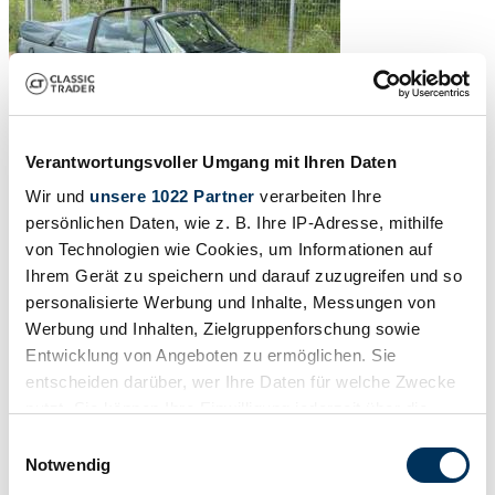
Verantwortungsvoller Umgang mit Ihren Daten
Wir und
unsere 1022 Partner
verarbeiten Ihre
persönlichen Daten, wie z. B. Ihre IP-Adresse, mithilfe
von Technologien wie Cookies, um Informationen auf
Ihrem Gerät zu speichern und darauf zuzugreifen und so
personalisierte Werbung und Inhalte, Messungen von
Werbung und Inhalten, Zielgruppenforschung sowie
Entwicklung von Angeboten zu ermöglichen. Sie
entscheiden darüber, wer Ihre Daten für welche Zwecke
nutzt. Sie können Ihre Einwilligung jederzeit über die
Cookie-Erklärung oder durch Klicken auf das Privacy
Einwilligungsauswahl
Trigger Symbol ändern oder widerrufen
Notwendig