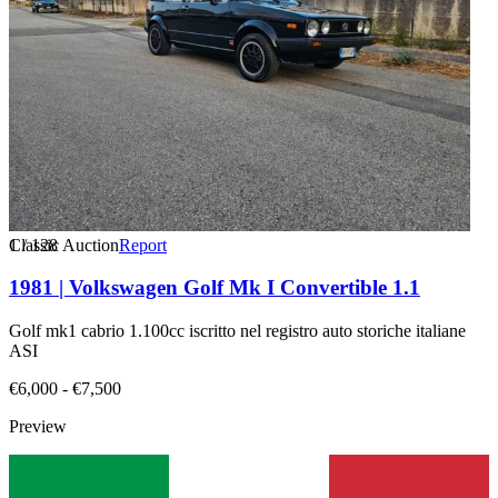
1
Classic Auction
/
128
Report
1981 | Volkswagen Golf Mk I Convertible 1.1
Golf mk1 cabrio 1.100cc iscritto nel registro auto storiche italiane
ASI
€6,000 - €7,500
Preview