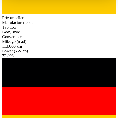
haben oder die sie im Rahmen Ihrer Nutzung der Dienste
gesammelt haben.
Datenschutzerklärung
Private seller
Manufacturer code
Typ 155
Body style
Convertible
Mileage (read)
113,000 km
Power (kW/hp)
72 / 98