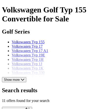
Volkswagen Golf Typ 155
Convertible for Sale
Golf Series
Volkswagen Typ 155
Volkswagen Typ 17
Volkswagen Typ 17 A1
Volkswagen Typ 19E
Volkswagen Typ 1H
Volkswagen Typ 1J
Volkswagen Typ 1K
Volkswagen Typ 330
Volkswagen Typ AU
Show more
Volkswagen Typ CD
Search results
Volkswagen models
11 offers found for your search
Volkswagen Beetle
Volkswagen Beetle