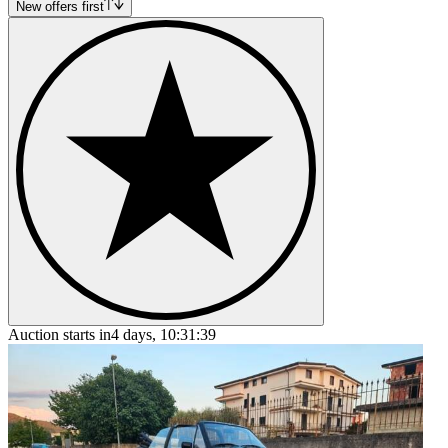
Volkswagen Buggy
New offers first
Volkswagen Corrado
Volkswagen Jetta
Volkswagen Karmann Ghia
Volkswagen Kübel
Volkswagen New Beetle
Volkswagen Passat
Volkswagen Polo
Volkswagen Transporter
Volkswagen Type 3
Auction starts in
4 days, 10:31:39