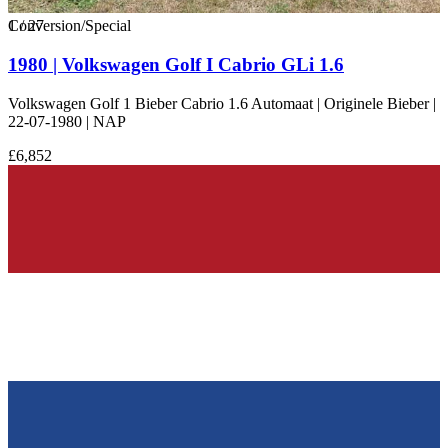
1
Conversion/Special
/
27
1980 | Volkswagen Golf I Cabrio GLi 1.6
Volkswagen Golf 1 Bieber Cabrio 1.6 Automaat | Originele Bieber |
22-07-1980 | NAP
£6,852