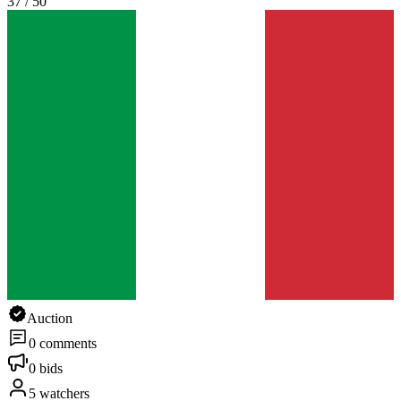
37 / 50
Auction
0 comments
0 bids
5 watchers