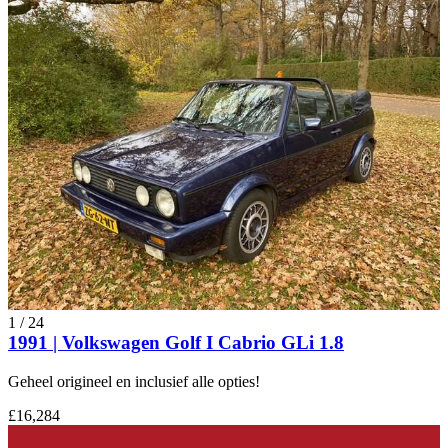
1
/
24
1991 | Volkswagen Golf I Cabrio GLi 1.8
Geheel origineel en inclusief alle opties!
£16,284