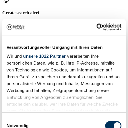
Create search alert
Let yourself be notified as soon as a listing is published that matches
your search filters.
Create search alert
Verantwortungsvoller Umgang mit Ihren Daten
Wir und
unsere 1022 Partner
verarbeiten Ihre
Create listing
persönlichen Daten, wie z. B. Ihre IP-Adresse, mithilfe
von Technologien wie Cookies, um Informationen auf
Do you have a Hadi that you want to sell? Then create a listing now.
Ihrem Gerät zu speichern und darauf zuzugreifen und so
Create listing
personalisierte Werbung und Inhalte, Messungen von
Auctions ending soon
Werbung und Inhalten, Zielgruppenforschung sowie
Entwicklung von Angeboten zu ermöglichen. Sie
View all auctions
entscheiden darüber, wer Ihre Daten für welche Zwecke
Auction
A
nutzt. Sie können Ihre Einwilligung jederzeit über die
Cookie-Erklärung oder durch Klicken auf das Privacy
Einwilligungsauswahl
Loading…
Trigger Symbol ändern oder widerrufen
Notwendig