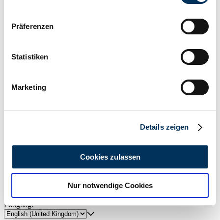
Wenn Sie es erlauben, würden wir auch gerne:
Präferenzen
Informationen über Ihre geografische Lage
erfassen, welche bis auf einige Meter genau sein
können
Statistiken
Ihr Gerät durch aktives Scannen nach
bestimmten Merkmalen (Fingerprinting) identifizieren
Create search alert
Marketing
Erfahren Sie mehr darüber, wie Ihre persönlichen Daten
Let yourself be notified as soon as a listing is published that matches
verarbeitet werden, und legen Sie Ihre Präferenzen im
your search filters.
Abschnitt Einzelheiten
fest.
Create search alert
Details zeigen
Wir verwenden Cookies, um Inhalte und Anzeigen zu
personalisieren, Funktionen für soziale Medien anbieten
Cookies zulassen
Create listing
zu können und die Zugriffe auf unsere Website zu
analysieren. Außerdem geben wir Informationen zu Ihrer
Do you have a Hadi that you want to sell? Then create a listing now.
Nur notwendige Cookies
Verwendung unserer Website an unsere Partner für
Create listing
soziale Medien, Werbung und Analysen weiter. Unsere
Language
Partner führen diese Informationen möglicherweise mit