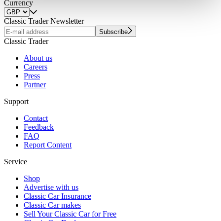
weiteren Daten zusammen, die Sie ihnen bereitgestellt
Currency
haben oder die sie im Rahmen Ihrer Nutzung der Dienste
Classic Trader Newsletter
gesammelt haben.
Datenschutzerklärung
Subscribe
Classic Trader
About us
Careers
Press
Partner
Support
Contact
Feedback
FAQ
Report Content
Service
Shop
Advertise with us
Classic Car Insurance
Classic Car makes
Sell Your Classic Car for Free