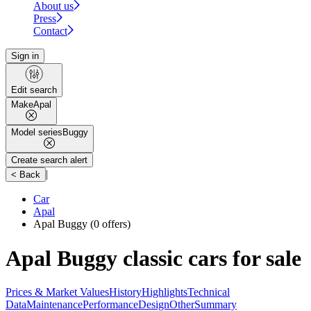
About us
Press
Contact
Sign in
Edit search
Make
Apal
Model series
Buggy
Create search alert
|
< Back
Car
Apal
Apal Buggy
(0 offers)
Apal Buggy classic cars for sale
Prices & Market Values
History
Highlights
Technical
Data
Maintenance
Performance
Design
Other
Summary