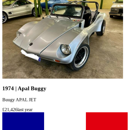
1974 | Apal Buggy
Buugy APAL JET
£21,426
last year