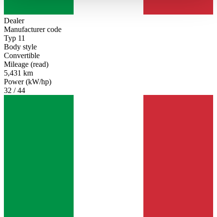
haben oder die sie im Rahmen Ihrer Nutzung der Dienste
gesammelt haben.
Datenschutzerklärung
Dealer
Manufacturer code
Typ 11
Body style
Convertible
Mileage (read)
5,431 km
Power (kW/hp)
32 / 44