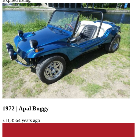
Expired listing
1972 | Apal Buggy
£11,356
4 years ago