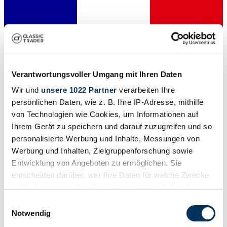
Verantwortungsvoller Umgang mit Ihren Daten
Wir und
unsere 1022 Partner
verarbeiten Ihre
persönlichen Daten, wie z. B. Ihre IP-Adresse, mithilfe
Dealer
von Technologien wie Cookies, um Informationen auf
Expired listing
Ihrem Gerät zu speichern und darauf zuzugreifen und so
personalisierte Werbung und Inhalte, Messungen von
Werbung und Inhalten, Zielgruppenforschung sowie
Entwicklung von Angeboten zu ermöglichen. Sie
entscheiden darüber, wer Ihre Daten für welche Zwecke
nutzt. Sie können Ihre Einwilligung jederzeit über die
Cookie-Erklärung oder durch Klicken auf das Privacy
Einwilligungsauswahl
Trigger Symbol ändern oder widerrufen
Notwendig