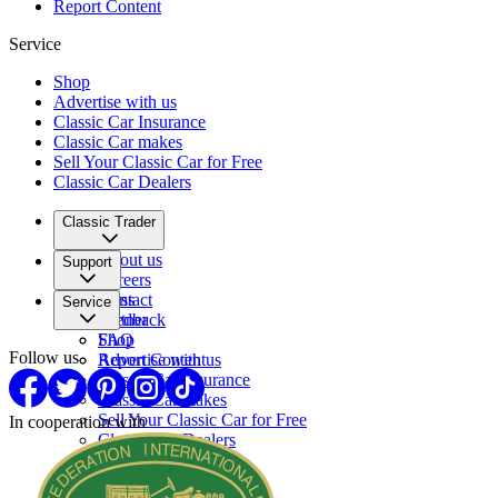
Report Content
Service
Shop
Advertise with us
Classic Car Insurance
Classic Car makes
Sell Your Classic Car for Free
Classic Car Dealers
Classic Trader
About us
Support
Careers
Press
Contact
Service
Partner
Feedback
FAQ
Shop
Follow us
Report Content
Advertise with us
Classic Car Insurance
Classic Car makes
Sell Your Classic Car for Free
In cooperation with
Classic Car Dealers