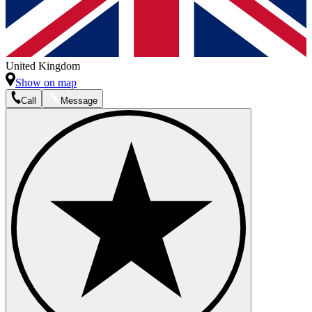
United Kingdom
Show on map
Call
Message