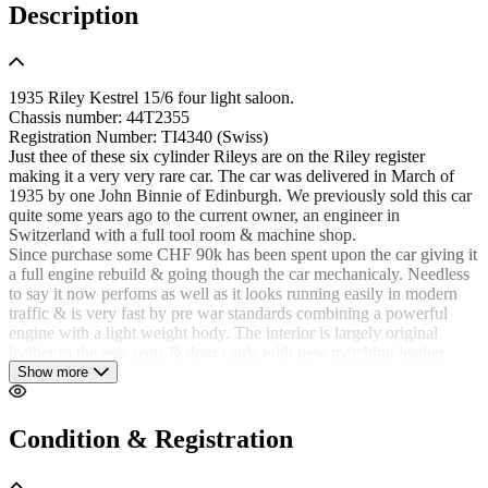
Description
1935 Riley Kestrel 15/6 four light saloon.
Chassis number: 44T2355
Registration Number: TI4340 (Swiss)
Just thee of these six cylinder Rileys are on the Riley register
making it a very very rare car. The car was delivered in March of
1935 by one John Binnie of Edinburgh. We previously sold this car
quite some years ago to the current owner, an engineer in
Switzerland with a full tool room & machine shop.
Since purchase some CHF 90k has been spent upon the car giving it
a full engine rebuild & going though the car mechanicaly. Needless
to say it now perfoms as well as it looks running easily in modern
traffic & is very fast by pre war standards combining a powerful
engine with a light weight body. The interior is largely original
leather to the rear seats & door cards with new matching leather
having been sourced for the front two seats.
Show more
The car is finished in period black paintwork as when new which
presents well. A huge slide back sunroof makes for pleasant alfresco
motoring. The car sits on wire wheels colour coded apple green to
Condition & Registration
match the green interior leather.
Under the bonnet the engine bay is immaculate & highly detailed;