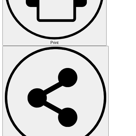
Print