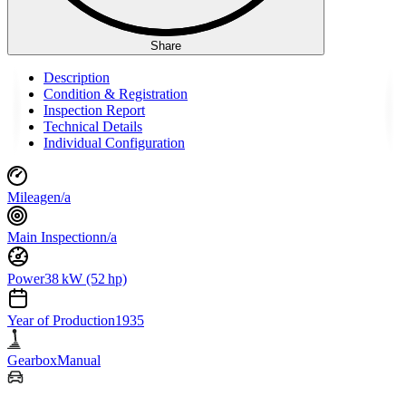
Share
Description
Condition & Registration
Inspection Report
Technical Details
Individual Configuration
Mileage
n/a
Main Inspection
n/a
Power
38 kW (52 hp)
Year of Production
1935
Gearbox
Manual