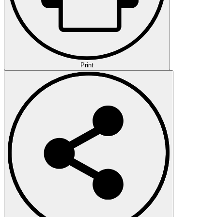
Print