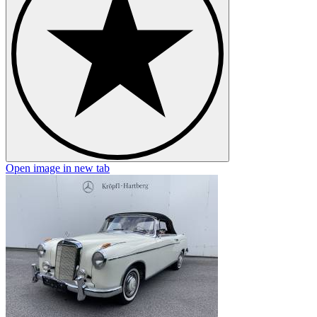
Open image in new tab
O