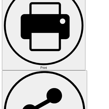
Print