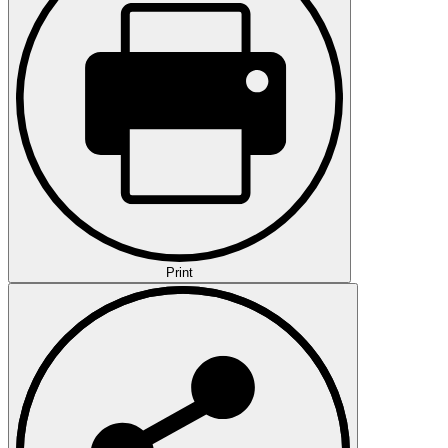
Print