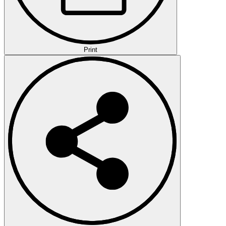
Print