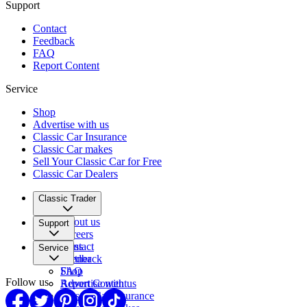
Support
Contact
Feedback
FAQ
Report Content
Service
Shop
Advertise with us
Classic Car Insurance
Classic Car makes
Sell Your Classic Car for Free
Classic Car Dealers
Classic Trader
About us
Support
Careers
Press
Contact
Service
Partner
Feedback
FAQ
Shop
Follow us
Report Content
Advertise with us
Classic Car Insurance