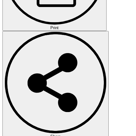
Print