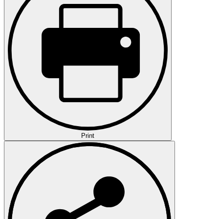
Print