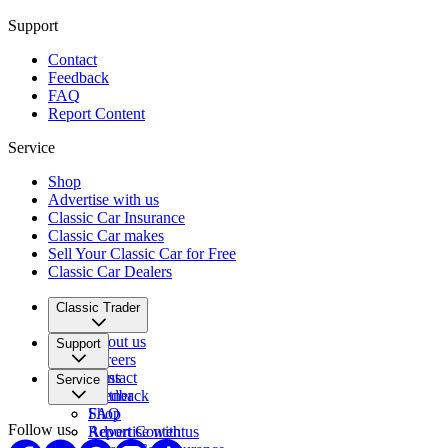
Support
Contact
Feedback
FAQ
Report Content
Service
Shop
Advertise with us
Classic Car Insurance
Classic Car makes
Sell Your Classic Car for Free
Classic Car Dealers
Classic Trader
About us
Support
Careers
Press
Contact
Service
Partner
Feedback
FAQ
Shop
Follow us
Report Content
Advertise with us