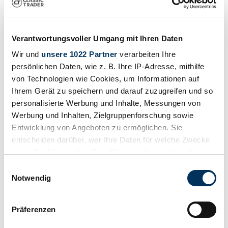
Verantwortungsvoller Umgang mit Ihren Daten
Wir und
unsere 1022 Partner
verarbeiten Ihre
persönlichen Daten, wie z. B. Ihre IP-Adresse, mithilfe
von Technologien wie Cookies, um Informationen auf
Ihrem Gerät zu speichern und darauf zuzugreifen und so
personalisierte Werbung und Inhalte, Messungen von
Werbung und Inhalten, Zielgruppenforschung sowie
Entwicklung von Angeboten zu ermöglichen. Sie
entscheiden darüber, wer Ihre Daten für welche Zwecke
Dealer
nutzt. Sie können Ihre Einwilligung jederzeit über die
Cookie-Erklärung oder durch Klicken auf das Privacy
Einwilligungsauswahl
Trigger Symbol ändern oder widerrufen
Notwendig
Wenn Sie es erlauben, würden wir auch gerne:
Präferenzen
Informationen über Ihre geografische Lage
erfassen, welche bis auf einige Meter genau sein