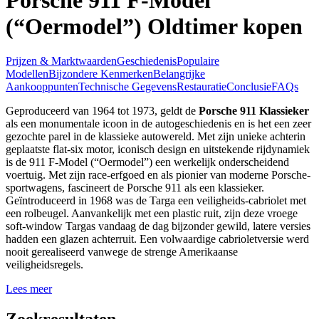
(“Oermodel”) Oldtimer kopen
Prijzen & Marktwaarden
Geschiedenis
Populaire
Modellen
Bijzondere Kenmerken
Belangrijke
Aankooppunten
Technische Gegevens
Restauratie
Conclusie
FAQs
Geproduceerd van 1964 tot 1973, geldt de
Porsche 911 Klassieker
als een monumentale icoon in de autogeschiedenis en is het een zeer
gezochte parel in de klassieke autowereld. Met zijn unieke achterin
geplaatste flat-six motor, iconisch design en uitstekende rijdynamiek
is de 911 F-Model (“Oermodel”) een werkelijk onderscheidend
voertuig. Met zijn race-erfgoed en als pionier van moderne Porsche-
sportwagens, fascineert de Porsche 911 als een klassieker.
Geïntroduceerd in 1968 was de Targa een veiligheids-cabriolet met
een rolbeugel. Aanvankelijk met een plastic ruit, zijn deze vroege
soft-window Targas vandaag de dag bijzonder gewild, latere versies
hadden een glazen achterruit. Een volwaardige cabrioletversie werd
nooit gerealiseerd vanwege de strenge Amerikaanse
veiligheidsregels.
Lees meer
Zoekresultaten