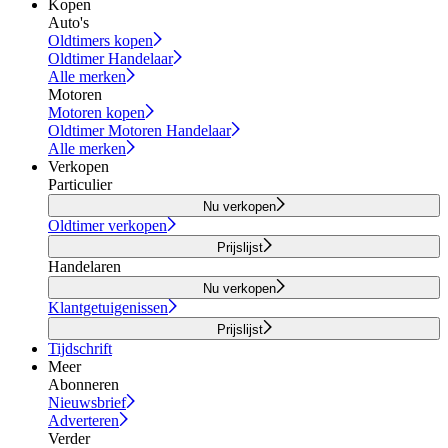
Kopen
Auto's
Oldtimers kopen
Oldtimer Handelaar
Alle merken
Motoren
Motoren kopen
Oldtimer Motoren Handelaar
Alle merken
Verkopen
Particulier
Nu verkopen
Oldtimer verkopen
Prijslijst
Handelaren
Nu verkopen
Klantgetuigenissen
Prijslijst
Tijdschrift
Meer
Abonneren
Nieuwsbrief
Adverteren
Verder