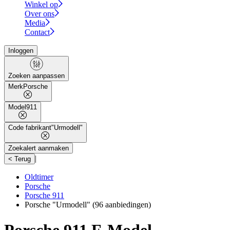
Winkel op
Over ons
Media
Contact
Inloggen
Zoeken aanpassen
Merk
Porsche
Model
911
Code fabrikant
"Urmodell"
Zoekalert aanmaken
|
< Terug
Oldtimer
Porsche
Porsche 911
Porsche "Urmodell"
(96 aanbiedingen)
Porsche 911 F-Model