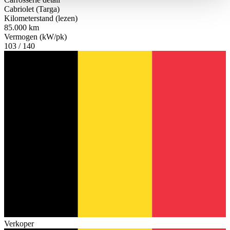
haben oder die sie im Rahmen Ihrer Nutzung der Dienste
Cabriolet (Targa)
gesammelt haben.
Datenschutzerklärung
Kilometerstand (lezen)
85.000 km
Vermogen (kW/pk)
103 / 140
Verkoper