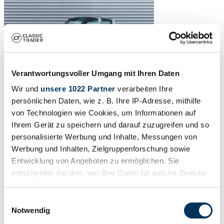
Verantwortungsvoller Umgang mit Ihren Daten
Wir und
unsere 1022 Partner
verarbeiten Ihre
persönlichen Daten, wie z. B. Ihre IP-Adresse, mithilfe
von Technologien wie Cookies, um Informationen auf
Ihrem Gerät zu speichern und darauf zuzugreifen und so
personalisierte Werbung und Inhalte, Messungen von
Werbung und Inhalten, Zielgruppenforschung sowie
Entwicklung von Angeboten zu ermöglichen. Sie
entscheiden darüber, wer Ihre Daten für welche Zwecke
nutzt. Sie können Ihre Einwilligung jederzeit über die
Cookie-Erklärung oder durch Klicken auf das Privacy
Einwilligungsauswahl
Trigger Symbol ändern oder widerrufen
Notwendig
1
/
32