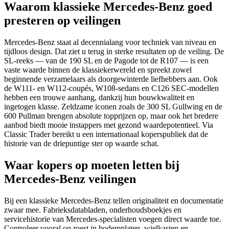
Waarom klassieke Mercedes-Benz goed
presteren op veilingen
Mercedes-Benz staat al decennialang voor techniek van niveau en
tijdloos design. Dat ziet u terug in sterke resultaten op de veiling. De
SL-reeks — van de 190 SL en de Pagode tot de R107 — is een
vaste waarde binnen de klassiekerwereld en spreekt zowel
beginnende verzamelaars als doorgewinterde liefhebbers aan. Ook
de W111- en W112-coupés, W108-sedans en C126 SEC-modellen
hebben een trouwe aanhang, dankzij hun bouwkwaliteit en
ingetogen klasse. Zeldzame iconen zoals de 300 SL Gullwing en de
600 Pullman brengen absolute topprijzen op, maar ook het bredere
aanbod biedt mooie instappers met gezond waardepotentieel. Via
Classic Trader bereikt u een internationaal koperspubliek dat de
historie van de driepuntige ster op waarde schat.
Waar kopers op moeten letten bij
Mercedes-Benz veilingen
Bij een klassieke Mercedes-Benz tellen originaliteit en documentatie
zwaar mee. Fabrieksdatabladen, onderhoudsboekjes en
servicehistorie van Mercedes-specialisten voegen direct waarde toe.
Controleer vooral op roest in bodemplaten, wielkasten en