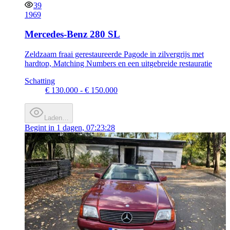
39
1969
Mercedes-Benz 280 SL
Zeldzaam fraai gerestaureerde Pagode in zilvergrijs met
hardtop, Matching Numbers en een uitgebreide restauratie
Schatting
€ 130.000 - € 150.000
Laden…
Begint in
1 dagen, 07:23:28