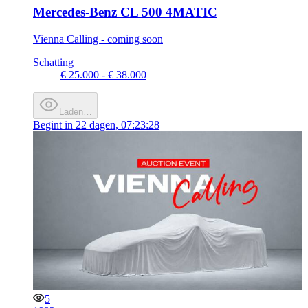
Mercedes-Benz CL 500 4MATIC
Vienna Calling - coming soon
Schatting
€ 25.000 - € 38.000
Laden…
Begint in
22 dagen, 07:23:28
5