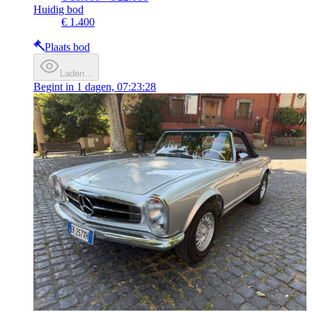
Huidig bod
€ 1.400
Plaats bod
Laden…
Begint in
1 dagen, 07:23:28