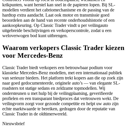
krikpunten, want herstel kan snel in de papieren lopen. Bij SL-
modellen verdient het cabriomechanisme en de passing van de
hardtop extra aandacht. Laat ook motor en transmissie goed
beoordelen aan de hand van recente onderhoudshistorie of een
aankoopkeuring. Op Classic Trader vindt u per veilingauto
uitgebreide beschrijvingen en verkoperscontrole, zodat u een
weloverwogen bod kunt uitbrengen.
Waarom verkopers Classic Trader kiezen
voor Mercedes-Benz
Classic Trader biedt verkopers een betrouwbaar podium voor
klassieke Mercedes-Benz modellen, met een internationaal publiek
van serieuze bieders. Het platform trekt kopers aan die op zoek zijn
naar goed gedocumenteerde, originele auto’s — van elegante SL-
roadsters tot statige sedans en zeldzame topmodellen. Wij
ondersteunen u met hulp bij de veilingplaatsing, geverifieerde
profielen en een transparant biedproces dat vertrouwen wekt. De
veilingvorm zorgt voor gezonde competitie en helpt uw auto zijn
echte marktwaarde te bereiken, gedragen door de reputatie van
Classic Trader in de oldtimerwereld.
Nieuwsbrief