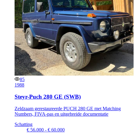
85
1988
Steyr-Puch 280 GE (SWB)
Zeldzaam gerestaureerde PUCH 280 GE met Matching
Numbers, FIVA-pas en uitgebreide documentatie
Schatting
€ 56.000 - € 60.000