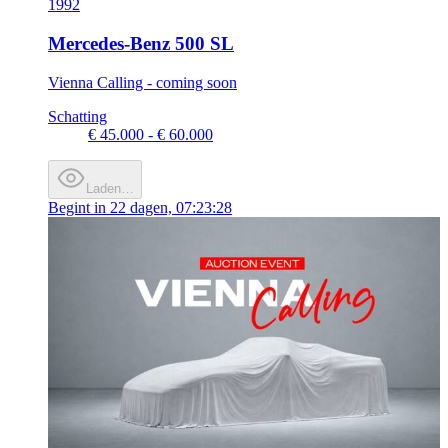
1992
Mercedes-Benz 500 SL
Vienna Calling - coming soon
Schatting
€ 45.000 - € 60.000
Laden…
Begint in
22 dagen, 07:23:28