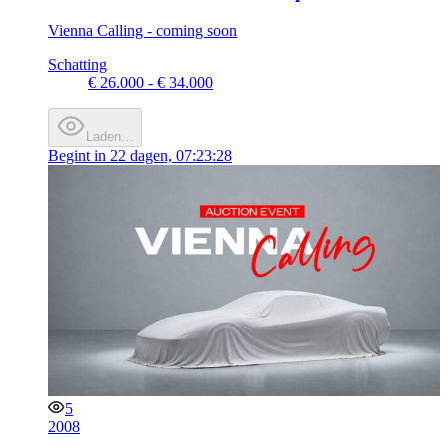
Vienna Calling - coming soon
Schatting
€ 26.000 - € 34.000
Laden…
Begint in
22 dagen, 07:23:28
5
2008