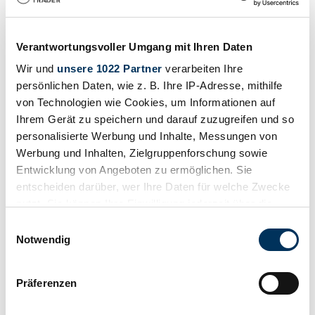
€ 25.000 - € 35.000
Laden…
Verantwortungsvoller Umgang mit Ihren Daten
Begint in
22 dagen, 07:23:28
Wir und
unsere 1022 Partner
verarbeiten Ihre
persönlichen Daten, wie z. B. Ihre IP-Adresse, mithilfe
von Technologien wie Cookies, um Informationen auf
Ihrem Gerät zu speichern und darauf zuzugreifen und so
personalisierte Werbung und Inhalte, Messungen von
Werbung und Inhalten, Zielgruppenforschung sowie
Entwicklung von Angeboten zu ermöglichen. Sie
entscheiden darüber, wer Ihre Daten für welche Zwecke
nutzt. Sie können Ihre Einwilligung jederzeit über die
Cookie-Erklärung oder durch Klicken auf das Privacy
Einwilligungsauswahl
17
Trigger Symbol ändern oder widerrufen
Notwendig
1953
Wenn Sie es erlauben, würden wir auch gerne:
Mercedes-Benz 300 S
Präferenzen
Informationen über Ihre geografische Lage
Vienna Calling - coming soon
erfassen, welche bis auf einige Meter genau sein