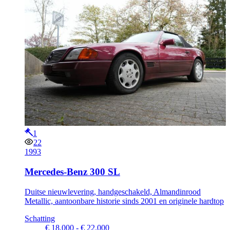
1
22
1993
Mercedes-Benz 300 SL
Duitse nieuwlevering, handgeschakeld, Almandinrood
Metallic, aantoonbare historie sinds 2001 en originele hardtop
Schatting
€ 18.000 - € 22.000