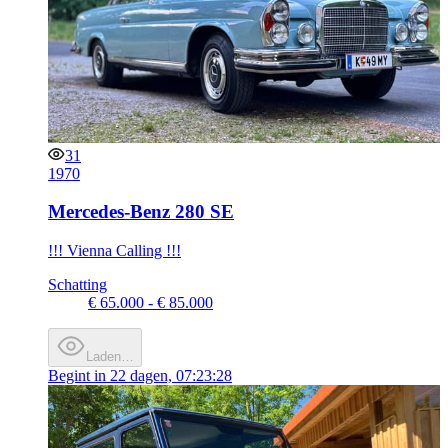
31
1970
Mercedes-Benz 280 SE
!!! Vienna Calling !!!
Schatting
€ 65.000 - € 85.000
Laden…
Begint in
22 dagen, 07:23:28