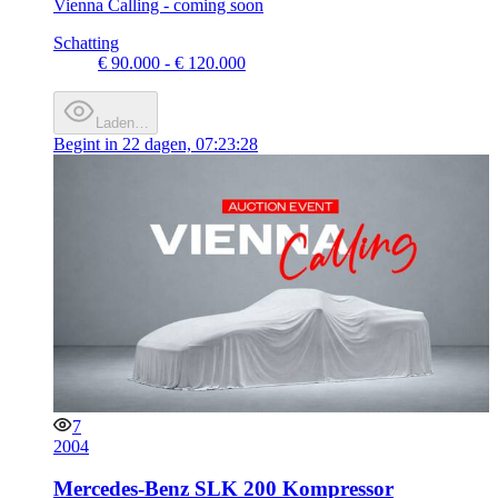
Vienna Calling - coming soon
Schatting
€ 90.000 - € 120.000
Laden…
Begint in
22 dagen, 07:23:28
7
2004
Mercedes-Benz SLK 200 Kompressor