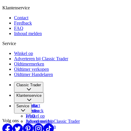
Klantenservice
Contact
Feedback
FAQ
Inhoud melden
Service
Winkel op
Adverteren bij Classic Trader
Oldtimermerken
Oldtimer verkopen
Oldtimer Handelaren
Classic Trader
Over ons
Klantenservice
Vacatures
Media
Contact
Service
Partner
Feedback
FAQ
Winkel op
Volg ons
Inhoud melden
Adverteren bij Classic Trader
Oldtimermerken