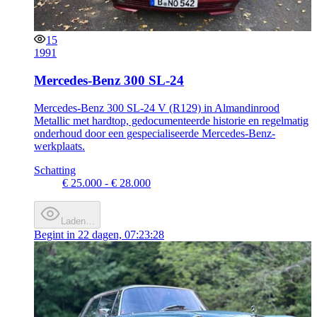
15
1991
Mercedes-Benz 300 SL-24
Mercedes-Benz 300 SL-24 V (R129) in Almandinrood
Metallic met hardtop, gedocumenteerde historie en regelmatig
onderhoud door een gespecialiseerde Mercedes-Benz-
werkplaats.
Schatting
€ 25.000 - € 28.000
Laden…
Begint in
22 dagen, 07:23:28