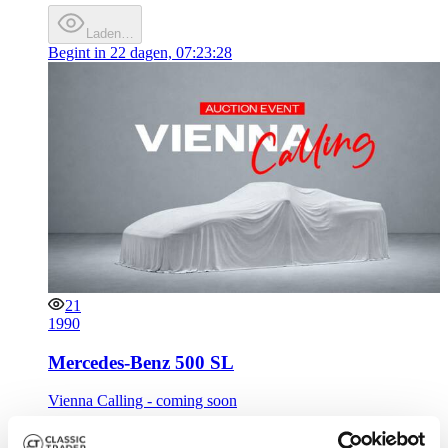
Laden…
Begint in
22 dagen, 07:23:28
21
1990
Mercedes-Benz 500 SL
Vienna Calling - coming soon
Schatting