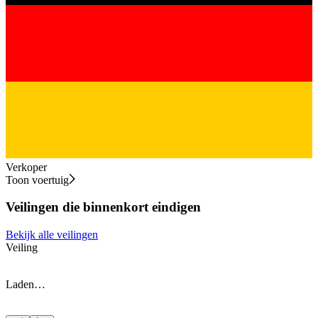
Verkoper
Toon voertuig
Veilingen die binnenkort eindigen
Bekijk alle veilingen
Veiling
V
Laden…