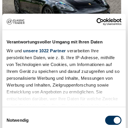
Verantwortungsvoller Umgang mit Ihren Daten
Wir und
unsere 1022 Partner
verarbeiten Ihre
2018 | Porsche Panamera GTS
persönlichen Daten, wie z. B. Ihre IP-Adresse, mithilfe
von Technologien wie Cookies, um Informationen auf
Lückenloses Scheckheft
Ihrem Gerät zu speichern und darauf zuzugreifen und so
€ 44.928
2 maanden geleden
personalisierte Werbung und Inhalte, Messungen von
Werbung und Inhalten, Zielgruppenforschung sowie
Entwicklung von Angeboten zu ermöglichen. Sie
entscheiden darüber, wer Ihre Daten für welche Zwecke
nutzt. Sie können Ihre Einwilligung jederzeit über die
Cookie-Erklärung oder durch Klicken auf das Privacy
Einwilligungsauswahl
Trigger Symbol ändern oder widerrufen
Notwendig