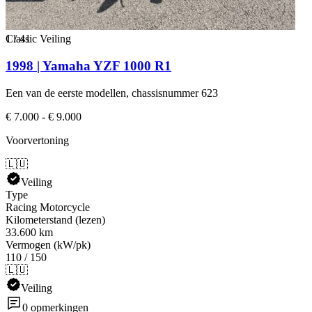
1
Classic Veiling
/
41
1998 | Yamaha YZF 1000 R1
Een van de eerste modellen, chassisnummer 623
€ 7.000 - € 9.000
Voorvertoning
🇱🇺
Veiling
Type
Racing Motorcycle
Kilometerstand (lezen)
33.600 km
Vermogen (kW/pk)
110 / 150
🇱🇺
Veiling
0 opmerkingen