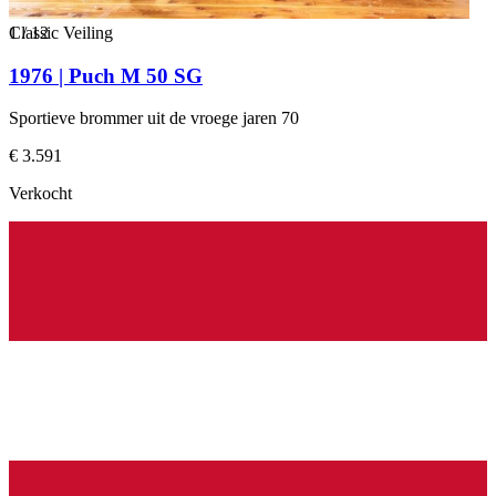
1
Classic Veiling
/
12
1976 | Puch M 50 SG
Sportieve brommer uit de vroege jaren 70
€ 3.591
Verkocht