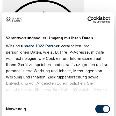
Verantwortungsvoller Umgang mit Ihren Daten
Wir und
unsere 1022 Partner
verarbeiten Ihre
persönlichen Daten, wie z. B. Ihre IP-Adresse, mithilfe
von Technologien wie Cookies, um Informationen auf
Ihrem Gerät zu speichern und darauf zuzugreifen und so
personalisierte Werbung und Inhalte, Messungen von
Werbung und Inhalten, Zielgruppenforschung sowie
Veiling start in
23 dagen, 19:37:25
Entwicklung von Angeboten zu ermöglichen. Sie
entscheiden darüber, wer Ihre Daten für welche Zwecke
nutzt. Sie können Ihre Einwilligung jederzeit über die
Cookie-Erklärung oder durch Klicken auf das Privacy
Einwilligungsauswahl
Trigger Symbol ändern oder widerrufen
Notwendig