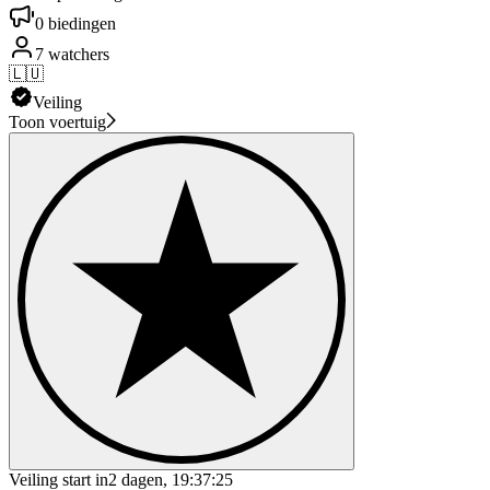
0 biedingen
7 watchers
🇱🇺
Veiling
Toon voertuig
Veiling start in
2 dagen, 19:37:25