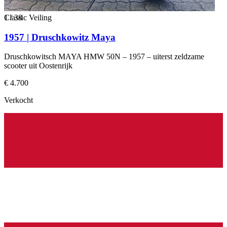
1
Classic Veiling
/
38
1957 | Druschkowitz Maya
Druschkowitsch MAYA HMW 50N – 1957 – uiterst zeldzame
scooter uit Oostenrijk
€ 4.700
Verkocht