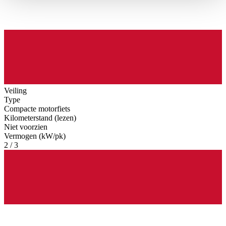
haben oder die sie im Rahmen Ihrer Nutzung der Dienste
gesammelt haben.
Datenschutzerklärung
Veiling
Type
Compacte motorfiets
Kilometerstand (lezen)
Niet voorzien
Vermogen (kW/pk)
2 / 3