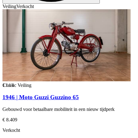
Veiling
Verkocht
1
Classic Veiling
/
13
1946 | Moto Guzzi Guzzino 65
Gebouwd voor betaalbare mobiliteit in een nieuw tijdperk
€ 8.409
Verkocht