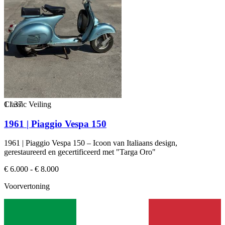
1
Classic Veiling
/
37
1961 | Piaggio Vespa 150
1961 | Piaggio Vespa 150 – Icoon van Italiaans design,
gerestaureerd en gecertificeerd met "Targa Oro"
€ 6.000 - € 8.000
Voorvertoning