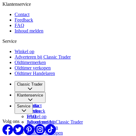
Klantenservice
Contact
Feedback
FAQ
Inhoud melden
Service
Winkel op
Adverteren bij Classic Trader
Oldtimermerken
Oldtimer verkopen
Oldtimer Handelaren
Classic Trader
Over ons
Klantenservice
Vacatures
Media
Contact
Service
Partner
Feedback
FAQ
Winkel op
Volg ons
Inhoud melden
Adverteren bij Classic Trader
Oldtimermerken
Oldtimer verkopen