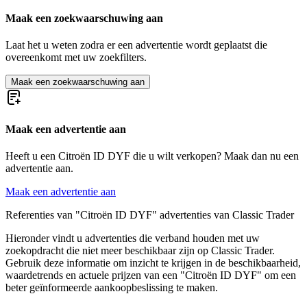
Citroën BX
Citroën CX
Maak een zoekwaarschuwing aan
Citroën DS
Citroën Dyane
Laat het u weten zodra er een advertentie wordt geplaatst die
Citroën Méhari
overeenkomt met uw zoekfilters.
Citroën SM
Citroën Traction Avant
Maak een zoekwaarschuwing aan
Citroën Typ C
Citroën Type H
Maak een advertentie aan
Heeft u een Citroën ID DYF die u wilt verkopen? Maak dan nu een
advertentie aan.
Maak een advertentie aan
Referenties van "Citroën ID DYF" advertenties van Classic Trader
Hieronder vindt u advertenties die verband houden met uw
zoekopdracht die niet meer beschikbaar zijn op Classic Trader.
Gebruik deze informatie om inzicht te krijgen in de beschikbaarheid,
waardetrends en actuele prijzen van een "Citroën ID DYF" om een
beter geïnformeerde aankoopbeslissing te maken.