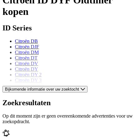
kopen
ID Series
Citroën DB
Citroën DJF
Citroën DM
Citroën DT
Citroën DV
Citroën DY
Citroën DY 2
Citroën DY 3
Citroën ID19B
Bijkomende informatie over uw zoektocht
Citroën ID19F
Citroën ID20F
Zoekresultaten
Citroën models
Op dit moment zijn er geen overeenkomende advertenties voor uw
zoekopdracht.
Citroën 2 CV
Citroën Ami 6
Citroën AX