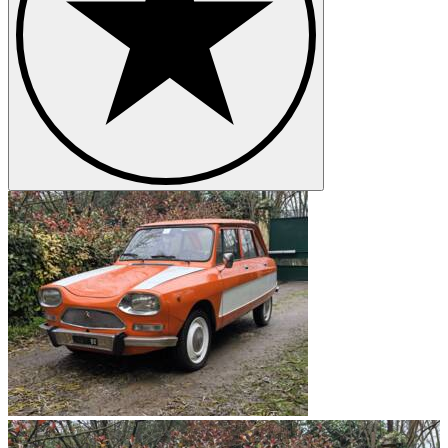
motoren. Beide waren luchtgekoelde tweecilinder boxermotoren met
een cilinderinhoud van 602 cc:
Ami 8 602: Deze motor had een vermogen van 35 pk bij 5.750 tpm
en een maximumkoppel van 42 Nm bij 3.500 tpm.
Ami 8 Super: De krachtigere motor bood 50 pk bij 6. 750 tpm en
een maximumkoppel van 57 Nm bij 4.000 tpm.
Beide motoren waren gekoppeld aan een handgeschakelde
vierversnellingsbak.
Aantal stuks
In totaal zijn er ongeveer 1,2 miljoen Citroën Ami 8 geproduceerd in
verschillende carrosserie-uitvoeringen. De verdeling van de
aantallen was als volgt:
Ami 8 sedan: ongeveer 722.000 stuks
Ami 8 Break: ongeveer 423.000 stuks
Ami 8 cabriolet: ongeveer 55.000 stuks
Zwakke punten