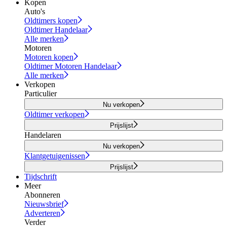
Kopen
Auto's
Oldtimers kopen
Oldtimer Handelaar
Alle merken
Motoren
Motoren kopen
Oldtimer Motoren Handelaar
Alle merken
Verkopen
Particulier
Nu verkopen
Oldtimer verkopen
Prijslijst
Handelaren
Nu verkopen
Klantgetuigenissen
Prijslijst
Tijdschrift
Meer
Abonneren
Nieuwsbrief
Adverteren
Verder