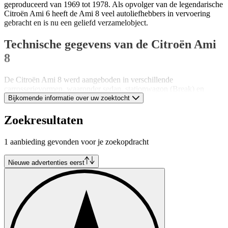
geproduceerd van 1969 tot 1978. Als opvolger van de legendarische
Citroën Ami 6 heeft de Ami 8 veel autoliefhebbers in vervoering
gebracht en is nu een geliefd verzamelobject.
Technische gegevens van de Citroën Ami
8
De Citroën Ami 8 werd aangeboden in verschillende
carrosserievormen, waaronder sedan, stationwagon (Break) en
cabriolet. De afmetingen van het voertuig waren 3,87 m lang, 1,52
Bijkomende informatie over uw zoektocht
m breed en 1,49 m hoog. De wielbasis bedroeg 2,40 m en het
gewicht varieerde van 760 kg tot 830 kg, afhankelijk van het model.
Zoekresultaten
De voorwielophanging bestond uit een onafhankelijke ophanging
1 aanbieding gevonden voor je zoekopdracht
met schroefveren en telescopische schokdempers, terwijl de
achterwielophanging bestond uit een pendelas met schroefveren en
telescopische schokdempers. De stuurinrichting was een tandheugel
Nieuwe advertenties eerst
en het remsysteem bestond uit schijfremmen voor en
trommelremmen achter.
Citroën Ami 8 motorvarianten
De Citroën Ami 8 werd aangeboden met twee verschillende