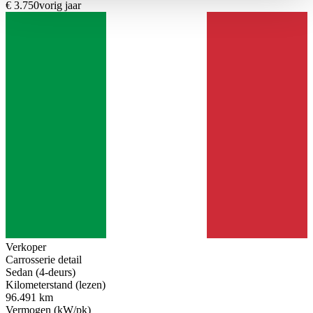
€ 3.750
vorig jaar
haben oder die sie im Rahmen Ihrer Nutzung der Dienste
gesammelt haben.
Datenschutzerklärung
Verkoper
Carrosserie detail
Sedan (4-deurs)
Kilometerstand (lezen)
96.491 km
Vermogen (kW/pk)