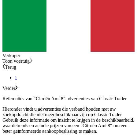
exemplaar.
Vergeleken met concurrenten als de Renault 4, Fiat 126 en
Volkswagen Kever biedt de Citroën Ami 8 een unieke mix van
Franse charme en technische innovatie. Als getuigenis van de
automobielgeschiedenis blijft de Ami 8 een interessant en dankbaar
verzamelobject voor autoliefhebbers over de hele wereld.
¬¬¬¬¬¬¬¬
Verkoper
Citroën models
Toon voertuig
Terug
Citroën 2 CV
1
Citroën Ami 6
Citroën AX
Verder
Citroën BX
Citroën CX
Referenties van "Citroën Ami 8" advertenties van Classic Trader
Citroën DS
Citroën Dyane
Hieronder vindt u advertenties die verband houden met uw
Citroën ID
zoekopdracht die niet meer beschikbaar zijn op Classic Trader.
Citroën Méhari
Gebruik deze informatie om inzicht te krijgen in de beschikbaarheid,
Citroën SM
waardetrends en actuele prijzen van een "Citroën Ami 8" om een
Citroën Traction Avant
beter geïnformeerde aankoopbeslissing te maken.
Citroën Typ C