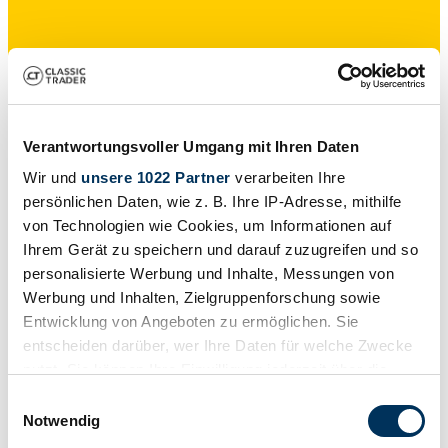
Particulier
Verantwortungsvoller Umgang mit Ihren Daten
Wir und
unsere 1022 Partner
verarbeiten Ihre
persönlichen Daten, wie z. B. Ihre IP-Adresse, mithilfe
von Technologien wie Cookies, um Informationen auf
Ihrem Gerät zu speichern und darauf zuzugreifen und so
personalisierte Werbung und Inhalte, Messungen von
Werbung und Inhalten, Zielgruppenforschung sowie
Entwicklung von Angeboten zu ermöglichen. Sie
entscheiden darüber, wer Ihre Daten für welche Zwecke
nutzt. Sie können Ihre Einwilligung jederzeit über die
Cookie-Erklärung oder durch Klicken auf das Privacy
Einwilligungsauswahl
Trigger Symbol ändern oder widerrufen
Notwendig