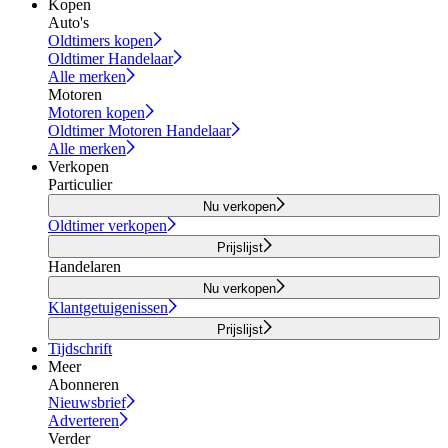
Kopen
Auto's
Oldtimers kopen
Oldtimer Handelaar
Alle merken
Motoren
Motoren kopen
Oldtimer Motoren Handelaar
Alle merken
Verkopen
Particulier
Nu verkopen
Oldtimer verkopen
Prijslijst
Handelaren
Nu verkopen
Klantgetuigenissen
Prijslijst
Tijdschrift
Meer
Abonneren
Nieuwsbrief
Adverteren
Verder