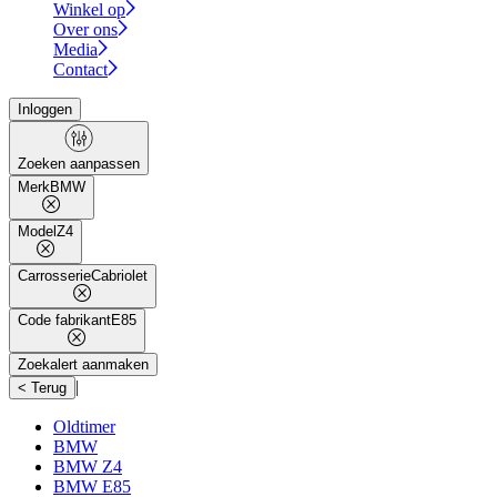
Winkel op
Over ons
Media
Contact
Inloggen
Zoeken aanpassen
Merk
BMW
Model
Z4
Carrosserie
Cabriolet
Code fabrikant
E85
Zoekalert aanmaken
|
< Terug
Oldtimer
BMW
BMW Z4
BMW E85