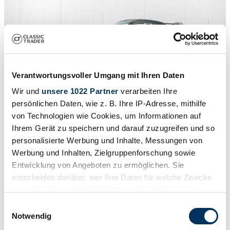
Verantwortungsvoller Umgang mit Ihren Daten
Wir und
unsere 1022 Partner
verarbeiten Ihre
persönlichen Daten, wie z. B. Ihre IP-Adresse, mithilfe
von Technologien wie Cookies, um Informationen auf
1
/
50
Ihrem Gerät zu speichern und darauf zuzugreifen und so
2004 | BMW Z4 2.5i
personalisierte Werbung und Inhalte, Messungen von
BMW Z4 Roadster 2.5i
Werbung und Inhalten, Zielgruppenforschung sowie
Entwicklung von Angeboten zu ermöglichen. Sie
€ 14.900
entscheiden darüber, wer Ihre Daten für welche Zwecke
nutzt. Sie können Ihre Einwilligung jederzeit über die
Cookie-Erklärung oder durch Klicken auf das Privacy
Einwilligungsauswahl
Trigger Symbol ändern oder widerrufen
Notwendig