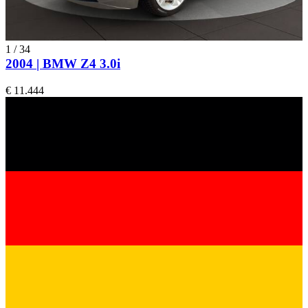
1
/
34
2004 | BMW Z4 3.0i
€ 11.444