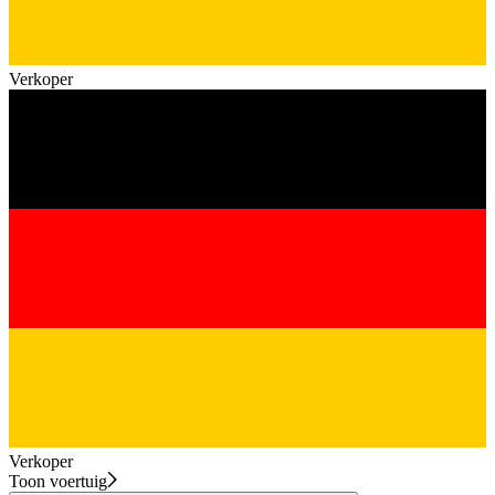
Verkoper
Verkoper
Toon voertuig