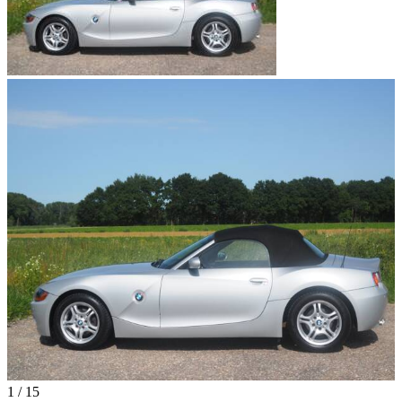
1
/
15