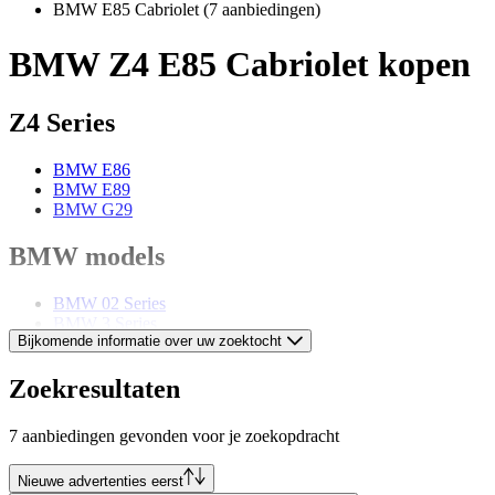
BMW E85 Cabriolet
(7 aanbiedingen)
BMW Z4 E85 Cabriolet kopen
Z4 Series
BMW E86
BMW E89
BMW G29
BMW models
BMW 02 Series
BMW 3 Series
Bijkomende informatie over uw zoektocht
BMW 3.0
BMW 327
BMW 328
Zoekresultaten
BMW 5 Series
BMW 503
7 aanbiedingen gevonden voor je zoekopdracht
BMW 6 Series
BMW 8 Series
BMW Z1
Nieuwe advertenties eerst