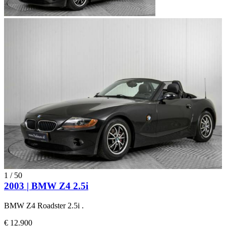
1
/
50
2003 | BMW Z4 2.5i
BMW Z4 Roadster 2.5i .
€ 12.900