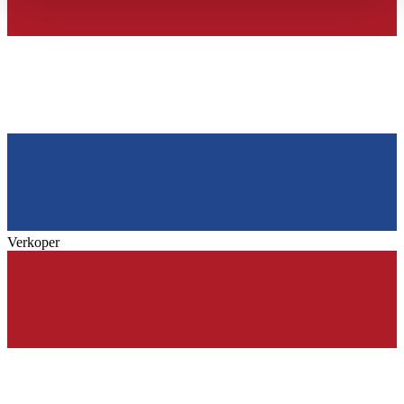
haben oder die sie im Rahmen Ihrer Nutzung der Dienste
gesammelt haben.
Datenschutzerklärung
Verkoper