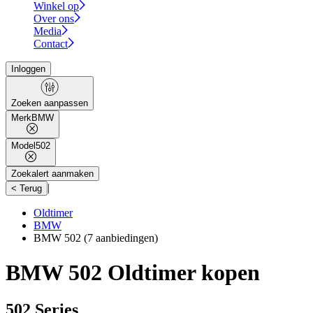
Winkel op
Over ons
Media
Contact
Inloggen
Zoeken aanpassen
Merk
BMW
Model
502
Zoekalert aanmaken
|
< Terug
Oldtimer
BMW
BMW 502
(7 aanbiedingen)
BMW 502 Oldtimer kopen
502 Series