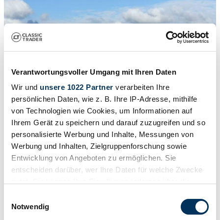
Verantwortungsvoller Umgang mit Ihren Daten
Wir und
unsere 1022 Partner
verarbeiten Ihre
persönlichen Daten, wie z. B. Ihre IP-Adresse, mithilfe
von Technologien wie Cookies, um Informationen auf
Ihrem Gerät zu speichern und darauf zuzugreifen und so
personalisierte Werbung und Inhalte, Messungen von
Werbung und Inhalten, Zielgruppenforschung sowie
Entwicklung von Angeboten zu ermöglichen. Sie
entscheiden darüber, wer Ihre Daten für welche Zwecke
1
Mille Miglia
/
9
nutzt. Sie können Ihre Einwilligung jederzeit über die
1955 | BMW 502
Cookie-Erklärung oder durch Klicken auf das Privacy
Einwilligungsauswahl
Trigger Symbol ändern oder widerrufen
Notwendig
The good old "Baroque Angel" with V8 engine