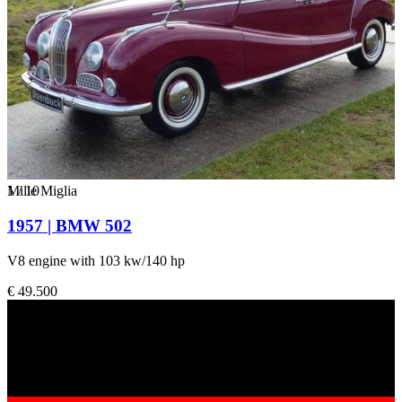
1
Mille Miglia
/
10
1957 | BMW 502
V8 engine with 103 kw/140 hp
€ 49.500