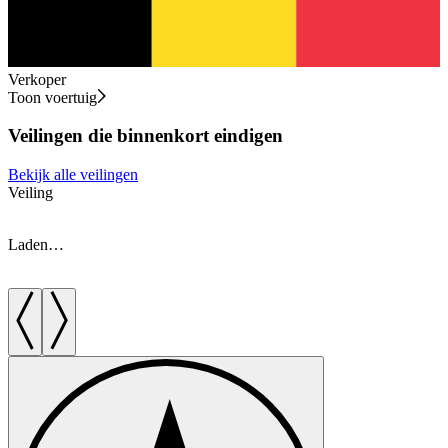
Verkoper
Toon voertuig
Veilingen die binnenkort eindigen
Bekijk alle veilingen
Veiling
V
Laden…