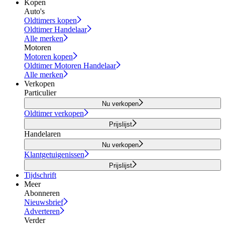
Kopen
Auto's
Oldtimers kopen
Oldtimer Handelaar
Alle merken
Motoren
Motoren kopen
Oldtimer Motoren Handelaar
Alle merken
Verkopen
Particulier
Nu verkopen
Oldtimer verkopen
Prijslijst
Handelaren
Nu verkopen
Klantgetuigenissen
Prijslijst
Tijdschrift
Meer
Abonneren
Nieuwsbrief
Adverteren
Verder