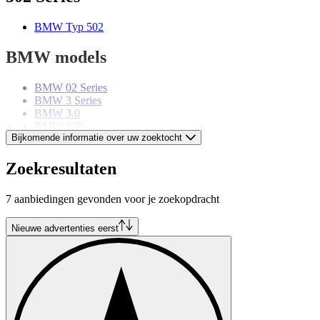
BMW Typ 502
BMW models
BMW 02 Series
BMW 3 Series
BMW 3.0
BMW 328
Bijkomende informatie over uw zoektocht
BMW 5 Series
BMW 503
BMW 6 Series
Zoekresultaten
BMW 8 Series
BMW Z1
7 aanbiedingen gevonden voor je zoekopdracht
BMW Z3
BMW Z4
BMW Z8
Nieuwe advertenties eerst