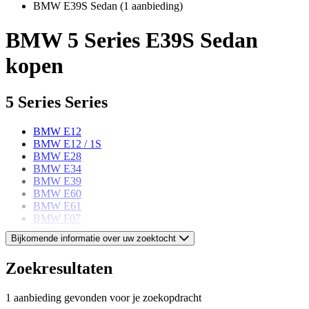
BMW E39S Sedan
(1 aanbieding)
BMW 5 Series E39S Sedan
kopen
5 Series Series
BMW E12
BMW E12 / 1S
BMW E28
BMW E34
BMW E39
BMW E60
BMW E61
BMW F07
BMW F10
Bijkomende informatie over uw zoektocht
BMW F11
BMW F90
Zoekresultaten
BMW G30
BMW G31
BMW G61E
1 aanbieding gevonden voor je zoekopdracht
BMW G99