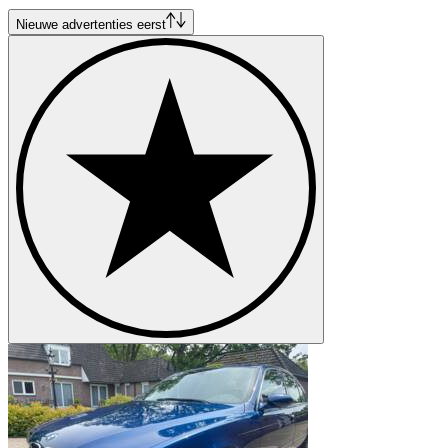
Nieuwe advertenties eerst
BMW models
BMW 02 Series
BMW 3 Series
BMW 3.0
BMW 327
BMW 328
BMW 503
BMW 6 Series
BMW 8 Series
BMW Z1
BMW Z3
BMW Z4
BMW Z8