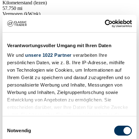
Kilometerstand (lezen)
57.750 mi
Vermogen (kW/pk)
294 / 400
Verantwortungsvoller Umgang mit Ihren Daten
Wir und
unsere 1022 Partner
verarbeiten Ihre
persönlichen Daten, wie z. B. Ihre IP-Adresse, mithilfe
von Technologien wie Cookies, um Informationen auf
Ihrem Gerät zu speichern und darauf zuzugreifen und so
personalisierte Werbung und Inhalte, Messungen von
Werbung und Inhalten, Zielgruppenforschung sowie
Entwicklung von Angeboten zu ermöglichen. Sie
entscheiden darüber, wer Ihre Daten für welche Zwecke
nutzt. Sie können Ihre Einwilligung jederzeit über die
Cookie-Erklärung oder durch Klicken auf das Privacy
Einwilligungsauswahl
Verkoper
Trigger Symbol ändern oder widerrufen
Notwendig