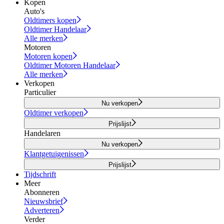
Kopen
Auto's
Oldtimers kopen
Oldtimer Handelaar
Alle merken
Motoren
Motoren kopen
Oldtimer Motoren Handelaar
Alle merken
Verkopen
Particulier
Nu verkopen
Oldtimer verkopen
Prijslijst
Handelaren
Nu verkopen
Klantgetuigenissen
Prijslijst
Tijdschrift
Meer
Abonneren
Nieuwsbrief
Adverteren
Verder