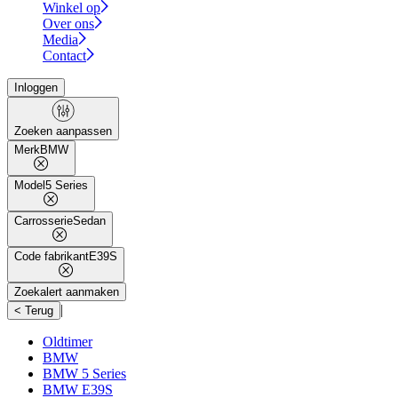
Winkel op
Over ons
Media
Contact
Inloggen
Zoeken aanpassen
Merk
BMW
Model
5 Series
Carrosserie
Sedan
Code fabrikant
E39S
Zoekalert aanmaken
|
< Terug
Oldtimer
BMW
BMW 5 Series
BMW E39S