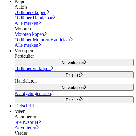
Kopen
Auto's
Oldtimers kopen
Oldtimer Handelaar
Alle merken
Motoren
Motoren kopen
Oldtimer Motoren Handelaar
Alle merken
Verkopen
Particulier
Nu verkopen
Oldtimer verkopen
Prijslijst
Handelaren
Nu verkopen
Klantgetuigenissen
Prijslijst
Tijdschrift
Meer
Abonneren
Nieuwsbrief
Adverteren
Verder