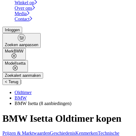
Winkel op
Over ons
Media
Contact
Inloggen
Zoeken aanpassen
Merk
BMW
Model
Isetta
Zoekalert aanmaken
|
< Terug
Oldtimer
BMW
BMW Isetta
(8 aanbiedingen)
BMW Isetta Oldtimer kopen
Prijzen & Marktwaarden
Geschiedenis
Kenmerken
Technische