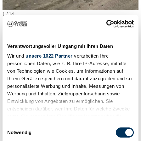
1
/
14
1955 | BMW Isetta 250
BMW Isetta 250 M0552
€ 29.500
Verantwortungsvoller Umgang mit Ihren Daten
Wir und
unsere 1022 Partner
verarbeiten Ihre
persönlichen Daten, wie z. B. Ihre IP-Adresse, mithilfe
von Technologien wie Cookies, um Informationen auf
Ihrem Gerät zu speichern und darauf zuzugreifen und so
personalisierte Werbung und Inhalte, Messungen von
Werbung und Inhalten, Zielgruppenforschung sowie
Entwicklung von Angeboten zu ermöglichen. Sie
entscheiden darüber, wer Ihre Daten für welche Zwecke
nutzt. Sie können Ihre Einwilligung jederzeit über die
Cookie-Erklärung oder durch Klicken auf das Privacy
Einwilligungsauswahl
Trigger Symbol ändern oder widerrufen
Notwendig