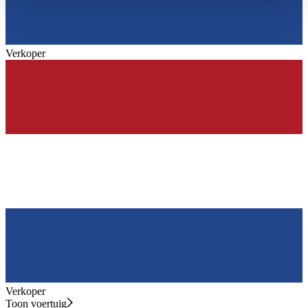
haben oder die sie im Rahmen Ihrer Nutzung der Dienste
gesammelt haben.
Datenschutzerklärung
Verkoper
Verkoper
Toon voertuig