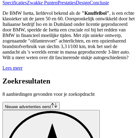
Specificaties
Zwakke Punten
Prestaties
Design
Conclusie
De BMW Isetta, liefdevol bekend als de
"Knuffelbol"
, is een echte
klassieker uit de jaren 50 en 60. Oorspronkelijk ontwikkeld door het
Italiaanse bedrijf Iso en in Duitsland onder licentie geproduceerd
door BMW, speelde de Isetta een cruciale rol bij het redden van
BMW in financieel moeilijke tijden. Met zijn unieke ontwerp,
zogenaamde "olifantenvoet" achterlichten, en een opzienbarend
brandstofverbruik van slechts 3,3 l/100 km, trok het snel de
aandacht als 's werelds eerste in massa geproduceerde 3-liter auto.
Wilt u meer weten over dit fascinerende stukje autogeschiedenis?
Lees meer
Zoekresultaten
8 aanbiedingen gevonden voor je zoekopdracht
Nieuwe advertenties eerst