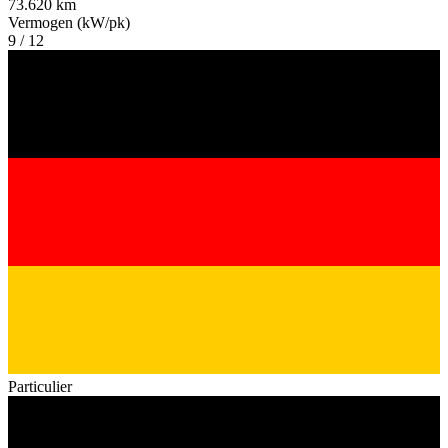
73.620 km
Vermogen (kW/pk)
9 / 12
Particulier