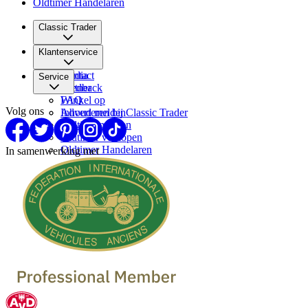
Oldtimer Handelaren
Classic Trader
Over ons
Klantenservice
Vacatures
Media
Contact
Service
Partner
Feedback
FAQ
Winkel op
Volg ons
Inhoud melden
Adverteren bij Classic Trader
Oldtimermerken
Oldtimer verkopen
Oldtimer Handelaren
In samenwerking met