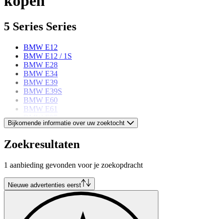
kopen
5 Series Series
BMW E12
BMW E12 / 1S
BMW E28
BMW E34
BMW E39
BMW E39S
BMW E60
BMW E61
BMW F07
Bijkomende informatie over uw zoektocht
BMW F10
BMW F11
Zoekresultaten
BMW F90
BMW G30
BMW G31
1 aanbieding gevonden voor je zoekopdracht
BMW G61E
Nieuwe advertenties eerst
BMW models
BMW 02 Series