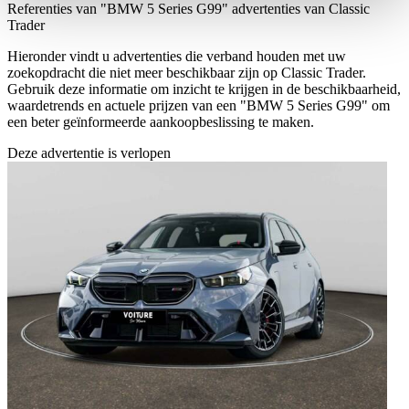
weiteren Daten zusammen, die Sie ihnen bereitgestellt
Referenties van "BMW 5 Series G99" advertenties van Classic
Trader
haben oder die sie im Rahmen Ihrer Nutzung der Dienste
gesammelt haben.
Datenschutzerklärung
Hieronder vindt u advertenties die verband houden met uw
zoekopdracht die niet meer beschikbaar zijn op Classic Trader.
Gebruik deze informatie om inzicht te krijgen in de beschikbaarheid,
waardetrends en actuele prijzen van een "BMW 5 Series G99" om
een beter geïnformeerde aankoopbeslissing te maken.
Deze advertentie is verlopen