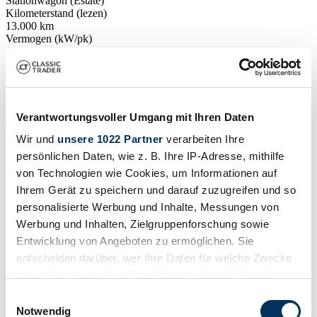
Stationwagon (Estate)
Kilometerstand (lezen)
13.000 km
Vermogen (kW/pk)
430 / 585
Verantwortungsvoller Umgang mit Ihren Daten
Wir und
unsere 1022 Partner
verarbeiten Ihre
persönlichen Daten, wie z. B. Ihre IP-Adresse, mithilfe
von Technologien wie Cookies, um Informationen auf
Ihrem Gerät zu speichern und darauf zuzugreifen und so
personalisierte Werbung und Inhalte, Messungen von
Werbung und Inhalten, Zielgruppenforschung sowie
Entwicklung von Angeboten zu ermöglichen. Sie
entscheiden darüber, wer Ihre Daten für welche Zwecke
nutzt. Sie können Ihre Einwilligung jederzeit über die
Cookie-Erklärung oder durch Klicken auf das Privacy
Verkoper
Einwilligungsauswahl
Trigger Symbol ändern oder widerrufen
Notwendig