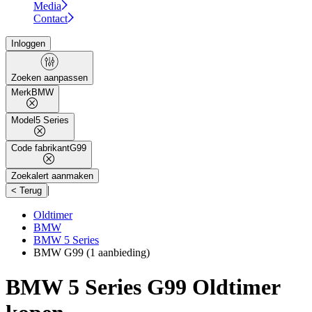
Media
Contact
Inloggen
Zoeken aanpassen
Merk
BMW
Model
5 Series
Code fabrikant
G99
Zoekalert aanmaken
|
< Terug
Oldtimer
BMW
BMW 5 Series
BMW G99
(1 aanbieding)
BMW 5 Series G99 Oldtimer