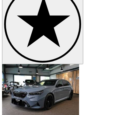
BMW 3 Series
BMW 3.0
BMW 327
BMW 328
BMW 503
BMW 6 Series
BMW 8 Series
BMW Z1
BMW Z3
BMW Z4
BMW Z8