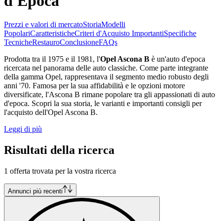
d'Epoca
Prezzi e valori di mercato
Storia
Modelli
Popolari
Caratteristiche
Criteri d'Acquisto Importanti
Specifiche
Tecniche
Restauro
Conclusione
FAQs
Prodotta tra il 1975 e il 1981, l'
Opel Ascona B
è un'auto d'epoca
ricercata nel panorama delle auto classiche. Come parte integrante
della gamma Opel, rappresentava il segmento medio robusto degli
anni '70. Famosa per la sua affidabilità e le opzioni motore
diversificate, l'Ascona B rimane popolare tra gli appassionati di auto
d'epoca. Scopri la sua storia, le varianti e importanti consigli per
l'acquisto dell'Opel Ascona B.
Leggi di più
Risultati della ricerca
1 offerta trovata per la vostra ricerca
Annunci più recenti