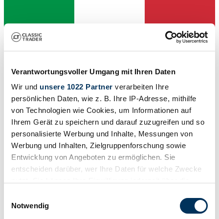
Venditore
Verantwortungsvoller Umgang mit Ihren Daten
Wir und
unsere 1022 Partner
verarbeiten Ihre
persönlichen Daten, wie z. B. Ihre IP-Adresse, mithilfe
von Technologien wie Cookies, um Informationen auf
Ihrem Gerät zu speichern und darauf zuzugreifen und so
personalisierte Werbung und Inhalte, Messungen von
Werbung und Inhalten, Zielgruppenforschung sowie
Entwicklung von Angeboten zu ermöglichen. Sie
entscheiden darüber, wer Ihre Daten für welche Zwecke
nutzt. Sie können Ihre Einwilligung jederzeit über die
Cookie-Erklärung oder durch Klicken auf das Privacy
Einwilligungsauswahl
Trigger Symbol ändern oder widerrufen
Notwendig
Venditore