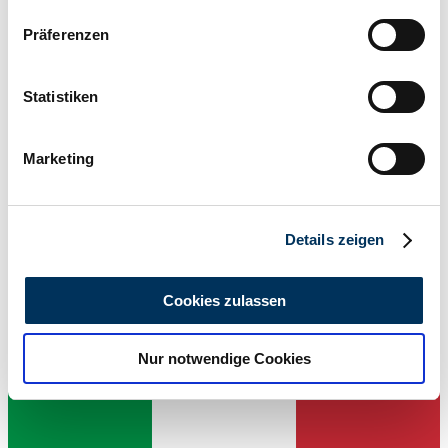
L'inserzione è scaduta
Wenn Sie es erlauben, würden wir auch gerne:
Präferenzen
Informationen über Ihre geografische Lage
erfassen, welche bis auf einige Meter genau sein
können
Statistiken
Ihr Gerät durch aktives Scannen nach
bestimmten Merkmalen (Fingerprinting) identifizieren
Marketing
Erfahren Sie mehr darüber, wie Ihre persönlichen Daten
verarbeitet werden, und legen Sie Ihre Präferenzen im
Abschnitt Einzelheiten
fest.
Details zeigen
Wir verwenden Cookies, um Inhalte und Anzeigen zu
1981 | Opel Ascona 2,0
personalisieren, Funktionen für soziale Medien anbieten
Cookies zulassen
zu können und die Zugriffe auf unsere Website zu
32.000 €
8 mesi fa
analysieren. Außerdem geben wir Informationen zu Ihrer
Nur notwendige Cookies
Verwendung unserer Website an unsere Partner für
soziale Medien, Werbung und Analysen weiter. Unsere
Partner führen diese Informationen möglicherweise mit
weiteren Daten zusammen, die Sie ihnen bereitgestellt