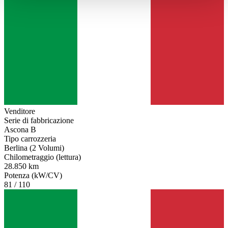
haben oder die sie im Rahmen Ihrer Nutzung der Dienste
gesammelt haben.
Datenschutzerklärung
Venditore
Serie di fabbricazione
Ascona B
Tipo carrozzeria
Berlina (2 Volumi)
Chilometraggio (lettura)
28.850 km
Potenza (kW/CV)
81 / 110