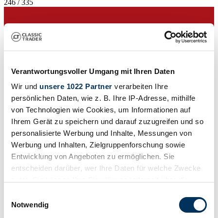
246 / 335
Verantwortungsvoller Umgang mit Ihren Daten
Wir und
unsere 1022 Partner
verarbeiten Ihre
persönlichen Daten, wie z. B. Ihre IP-Adresse, mithilfe
von Technologien wie Cookies, um Informationen auf
Ihrem Gerät zu speichern und darauf zuzugreifen und so
personalisierte Werbung und Inhalte, Messungen von
Werbung und Inhalten, Zielgruppenforschung sowie
Entwicklung von Angeboten zu ermöglichen. Sie
entscheiden darüber, wer Ihre Daten für welche Zwecke
Venditore
nutzt. Sie können Ihre Einwilligung jederzeit über die
Cookie-Erklärung oder durch Klicken auf das Privacy
Einwilligungsauswahl
Trigger Symbol ändern oder widerrufen
Notwendig