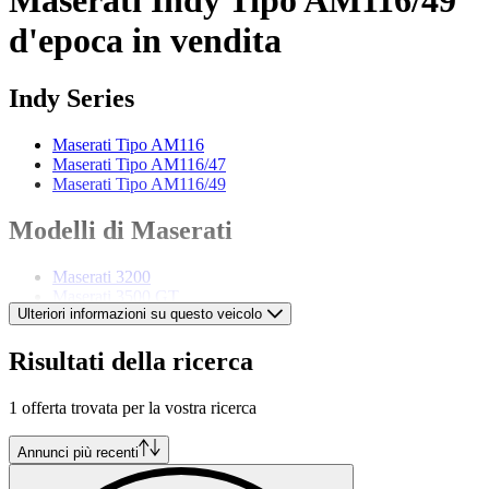
d'epoca in vendita
Indy Series
Maserati Tipo AM116
Maserati Tipo AM116/47
Maserati Tipo AM116/49
Modelli di Maserati
Maserati 3200
Maserati 3500 GT
Ulteriori informazioni su questo veicolo
Maserati 3500 GTI
Maserati 4200
Maserati Biturbo
Risultati della ricerca
Maserati Ghibli
Maserati GranTurismo
1 offerta trovata per la vostra ricerca
Maserati MC20
Maserati Merak
Maserati Mistral
Annunci più recenti
Maserati Quattroporte