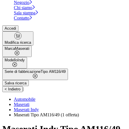
Negozio
Chi siamo
Sala stampa
Contatto
Accedi
Modifica ricerca
Marca
Maserati
Modello
Indy
Serie di fabbricazione
Tipo AM116/49
Salva ricerca
|
< Indietro
Automobile
Maserati
Maserati Indy
Maserati Tipo AM116/49
(1 offerta)
Maserati Indy Tipo AM116/49