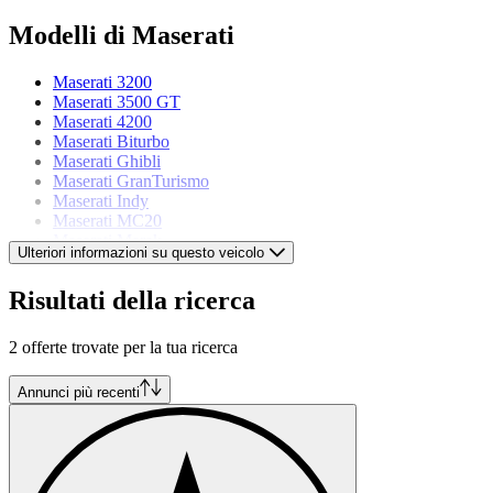
Modelli di Maserati
Maserati 3200
Maserati 3500 GT
Maserati 4200
Maserati Biturbo
Maserati Ghibli
Maserati GranTurismo
Maserati Indy
Maserati MC20
Maserati Merak
Ulteriori informazioni su questo veicolo
Maserati Mistral
Maserati Quattroporte
Risultati della ricerca
Maserati Spyder
2 offerte trovate per la tua ricerca
Annunci più recenti