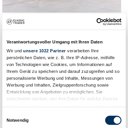
1966 | Maserati Mexico 4200
Restored Body, Original Engine Ready for Overhaul
Verantwortungsvoller Umgang mit Ihren Daten
60.000 €
10 mesi fa
Wir und
unsere 1022 Partner
verarbeiten Ihre
persönlichen Daten, wie z. B. Ihre IP-Adresse, mithilfe
von Technologien wie Cookies, um Informationen auf
Ihrem Gerät zu speichern und darauf zuzugreifen und so
personalisierte Werbung und Inhalte, Messungen von
Werbung und Inhalten, Zielgruppenforschung sowie
Entwicklung von Angeboten zu ermöglichen. Sie
entscheiden darüber, wer Ihre Daten für welche Zwecke
nutzt. Sie können Ihre Einwilligung jederzeit über die
Cookie-Erklärung oder durch Klicken auf das Privacy
Einwilligungsauswahl
Trigger Symbol ändern oder widerrufen
Notwendig