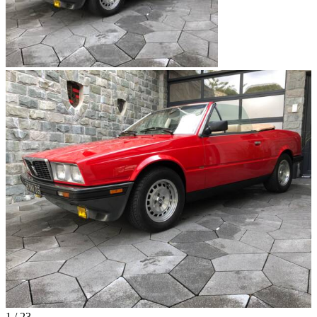
1
/
23