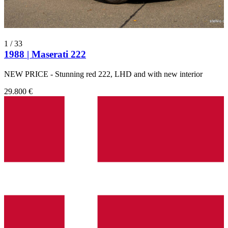
1
/
33
1988 | Maserati 222
NEW PRICE - Stunning red 222, LHD and with new interior
29.800 €