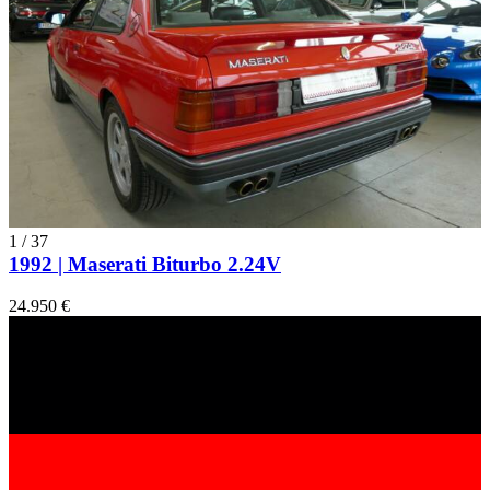
1
/
37
1992 | Maserati Biturbo 2.24V
24.950 €