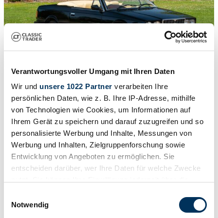
Verantwortungsvoller Umgang mit Ihren Daten
Wir und
unsere 1022 Partner
verarbeiten Ihre
1
/
42
1988 | Maserati Biturbo Spyder i
persönlichen Daten, wie z. B. Ihre IP-Adresse, mithilfe
von Technologien wie Cookies, um Informationen auf
1988 Maserati Biturbo Spyder
Ihrem Gerät zu speichern und darauf zuzugreifen und so
personalisierte Werbung und Inhalte, Messungen von
Veicolo all’asta
Werbung und Inhalten, Zielgruppenforschung sowie
Entwicklung von Angeboten zu ermöglichen. Sie
entscheiden darüber, wer Ihre Daten für welche Zwecke
nutzt. Sie können Ihre Einwilligung jederzeit über die
Cookie-Erklärung oder durch Klicken auf das Privacy
Einwilligungsauswahl
Trigger Symbol ändern oder widerrufen
Notwendig