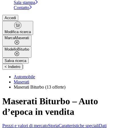
Sala stampa
Contatto
Accedi
Modifica ricerca
Marca
Maserati
Modello
Biturbo
Salva ricerca
|
< Indietro
Automobile
Maserati
Maserati Biturbo
(13 offerte)
Maserati Biturbo – Auto
d’epoca in vendita
Prezzi e valori di mercato
Storia
Caratteristiche speciali
Dati