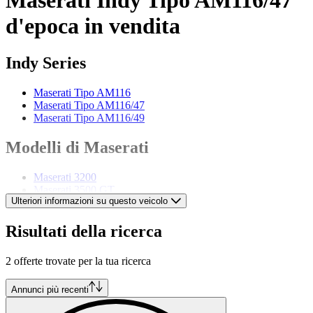
d'epoca in vendita
Indy Series
Maserati Tipo AM116
Maserati Tipo AM116/47
Maserati Tipo AM116/49
Modelli di Maserati
Maserati 3200
Maserati 3500 GT
Ulteriori informazioni su questo veicolo
Maserati 3500 GTI
Maserati 4200
Maserati Biturbo
Risultati della ricerca
Maserati Ghibli
Maserati GranTurismo
2 offerte trovate per la tua ricerca
Maserati MC20
Maserati Merak
Maserati Mistral
Annunci più recenti
Maserati Quattroporte