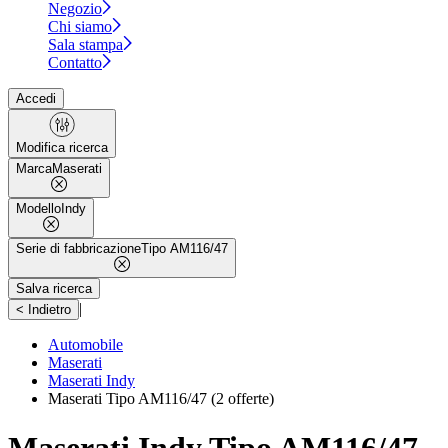
Negozio
Chi siamo
Sala stampa
Contatto
Accedi
Modifica ricerca
Marca
Maserati
Modello
Indy
Serie di fabbricazione
Tipo AM116/47
Salva ricerca
|
< Indietro
Automobile
Maserati
Maserati Indy
Maserati Tipo AM116/47
(2 offerte)
Maserati Indy Tipo AM116/47