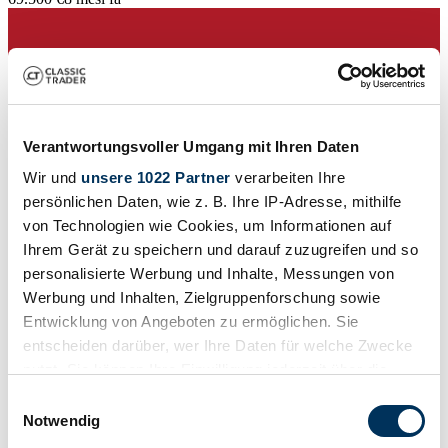
Verantwortungsvoller Umgang mit Ihren Daten
Wir und
unsere 1022 Partner
verarbeiten Ihre
persönlichen Daten, wie z. B. Ihre IP-Adresse, mithilfe
von Technologien wie Cookies, um Informationen auf
Ihrem Gerät zu speichern und darauf zuzugreifen und so
personalisierte Werbung und Inhalte, Messungen von
Werbung und Inhalten, Zielgruppenforschung sowie
Entwicklung von Angeboten zu ermöglichen. Sie
Venditore
entscheiden darüber, wer Ihre Daten für welche Zwecke
Serie di fabbricazione
nutzt. Sie können Ihre Einwilligung jederzeit über die
Tipo AM116/47
Cookie-Erklärung oder durch Klicken auf das Privacy
Tipo carrozzeria
Einwilligungsauswahl
Coupe
Trigger Symbol ändern oder widerrufen
Notwendig
Chilometraggio (lettura)