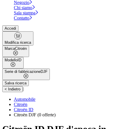
Negozio
Chi siamo
Sala stampa
Contatto
Accedi
Modifica ricerca
Marca
Citroën
Modello
ID
Serie di fabbricazione
DJF
Salva ricerca
|
< Indietro
Automobile
Citroën
Citroën ID
Citroën DJF
(0 offerte)
Citroën ID DJF d'epoca in