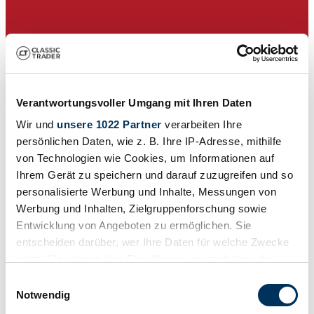
Verantwortungsvoller Umgang mit Ihren Daten
Wir und
unsere 1022 Partner
verarbeiten Ihre
persönlichen Daten, wie z. B. Ihre IP-Adresse, mithilfe
von Technologien wie Cookies, um Informationen auf
Ihrem Gerät zu speichern und darauf zuzugreifen und so
personalisierte Werbung und Inhalte, Messungen von
Werbung und Inhalten, Zielgruppenforschung sowie
Privato
Entwicklung von Angeboten zu ermöglichen. Sie
L'inserzione è scaduta
entscheiden darüber, wer Ihre Daten für welche Zwecke
nutzt. Sie können Ihre Einwilligung jederzeit über die
Cookie-Erklärung oder durch Klicken auf das Privacy
Einwilligungsauswahl
Trigger Symbol ändern oder widerrufen
Notwendig