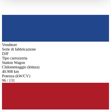
haben oder die sie im Rahmen Ihrer Nutzung der Dienste
gesammelt haben.
Datenschutzerklärung
Venditore
Serie di fabbricazione
DJF
Tipo carrozzeria
Station Wagon
Chilometraggio (lettura)
40.908 km
Potenza (kW/CV)
96 / 131