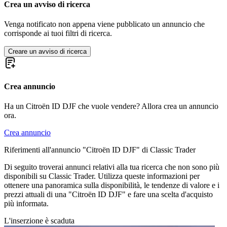
Citroën BX
Crea un avviso di ricerca
Citroën CX
Citroën DS
Venga notificato non appena viene pubblicato un annuncio che
Citroën Dyane
corrisponde ai tuoi filtri di ricerca.
Citroën Méhari
Citroën SM
Creare un avviso di ricerca
Citroën Tipo H
Citroën Traction Avant
Citroën Typ C
Crea annuncio
Ha un Citroën ID DJF che vuole vendere? Allora crea un annuncio
ora.
Crea annuncio
Riferimenti all'annuncio "Citroën ID DJF" di Classic Trader
Di seguito troverai annunci relativi alla tua ricerca che non sono più
disponibili su Classic Trader. Utilizza queste informazioni per
ottenere una panoramica sulla disponibilità, le tendenze di valore e i
prezzi attuali di una "Citroën ID DJF" e fare una scelta d'acquisto
più informata.
L'inserzione è scaduta