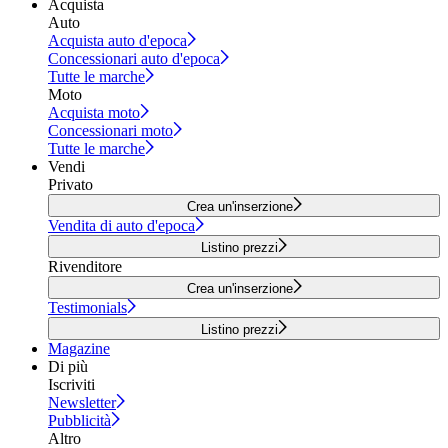
Acquista
Auto
Acquista auto d'epoca
Concessionari auto d'epoca
Tutte le marche
Moto
Acquista moto
Concessionari moto
Tutte le marche
Vendi
Privato
Crea un'inserzione
Vendita di auto d'epoca
Listino prezzi
Rivenditore
Crea un'inserzione
Testimonials
Listino prezzi
Magazine
Di più
Iscriviti
Newsletter
Pubblicità
Altro