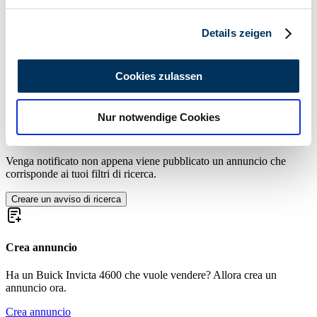
verarbeitet werden, und legen Sie Ihre Präferenzen im
Caricamento...
C
Abschnitt Einzelheiten
fest.
Details zeigen
Wir verwenden Cookies, um Inhalte und Anzeigen zu
personalisieren, Funktionen für soziale Medien anbieten
Cookies zulassen
zu können und die Zugriffe auf unsere Website zu
analysieren. Außerdem geben wir Informationen zu Ihrer
Nur notwendige Cookies
Verwendung unserer Website an unsere Partner für
Crea un avviso di ricerca
soziale Medien, Werbung und Analysen weiter. Unsere
Partner führen diese Informationen möglicherweise mit
Venga notificato non appena viene pubblicato un annuncio che
weiteren Daten zusammen, die Sie ihnen bereitgestellt
corrisponde ai tuoi filtri di ricerca.
haben oder die sie im Rahmen Ihrer Nutzung der Dienste
Creare un avviso di ricerca
gesammelt haben.
Datenschutzerklärung
Crea annuncio
Ha un Buick Invicta 4600 che vuole vendere? Allora crea un
annuncio ora.
Crea annuncio