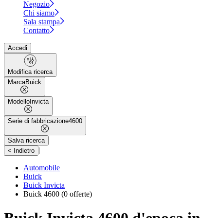
Negozio
Chi siamo
Sala stampa
Contatto
Accedi
Modifica ricerca
Marca
Buick
Modello
Invicta
Serie di fabbricazione
4600
Salva ricerca
|
< Indietro
Automobile
Buick
Buick Invicta
Buick 4600
(0 offerte)
Buick Invicta 4600 d'epoca in