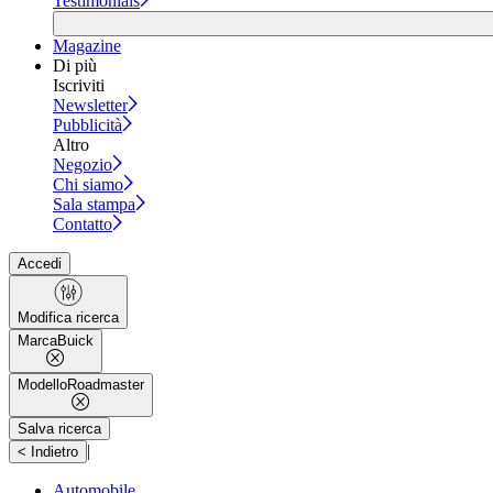
Testimonials
Magazine
Di più
Iscriviti
Newsletter
Pubblicità
Altro
Negozio
Chi siamo
Sala stampa
Contatto
Accedi
Modifica ricerca
Marca
Buick
Modello
Roadmaster
Salva ricerca
|
< Indietro
Automobile