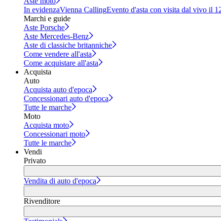
Aste moto
In evidenza
Vienna Calling
Evento d'asta con visita dal vivo il 
Marchi e guide
Aste Porsche
Aste Mercedes-Benz
Aste di classiche britanniche
Come vendere all'asta
Come acquistare all'asta
Acquista
Auto
Acquista auto d'epoca
Concessionari auto d'epoca
Tutte le marche
Moto
Acquista moto
Concessionari moto
Tutte le marche
Vendi
Privato
Vendita di auto d'epoca
Rivenditore