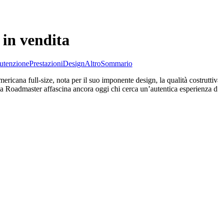
in vendita
tenzione
Prestazioni
Design
Altro
Sommario
cana full-size, nota per il suo imponente design, la qualità costruttiva
i, la Roadmaster affascina ancora oggi chi cerca un’autentica esperienza 