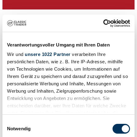
Verantwortungsvoller Umgang mit Ihren Daten
Wir und
unsere 1022 Partner
verarbeiten Ihre
persönlichen Daten, wie z. B. Ihre IP-Adresse, mithilfe
von Technologien wie Cookies, um Informationen auf
Ihrem Gerät zu speichern und darauf zuzugreifen und so
Concessionnaires
personalisierte Werbung und Inhalte, Messungen von
Werbung und Inhalten, Zielgruppenforschung sowie
Entwicklung von Angeboten zu ermöglichen. Sie
entscheiden darüber, wer Ihre Daten für welche Zwecke
nutzt. Sie können Ihre Einwilligung jederzeit über die
Cookie-Erklärung oder durch Klicken auf das Privacy
Einwilligungsauswahl
Trigger Symbol ändern oder widerrufen
Notwendig