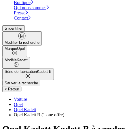
Boutique
Qui nous sommes
Presse
Contact
S´identifier
Modifier la recherche
Marque
Opel
Modèle
Kadett
Série de fabrication
Kadett B
Sauver la recherche
|
< Retour
Voiture
Opel
Opel Kadett
Opel Kadett B
(1 one offre)
Opel Kadett Kadett B à vendre