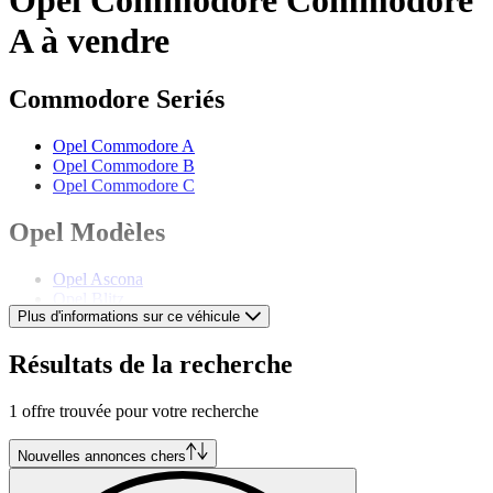
A à vendre
Commodore Seriés
Opel Commodore A
Opel Commodore B
Opel Commodore C
Opel Modèles
Opel Ascona
Opel Blitz
Plus d'informations sur ce véhicule
Opel Diplomat
Opel Frontera
Opel GT
Résultats de la recherche
Opel Kadett
Opel Kapitän
1 offre trouvée pour votre recherche
Opel Manta
Opel Rekord
Opel Speedster
Nouvelles annonces chers
Opel Tigra