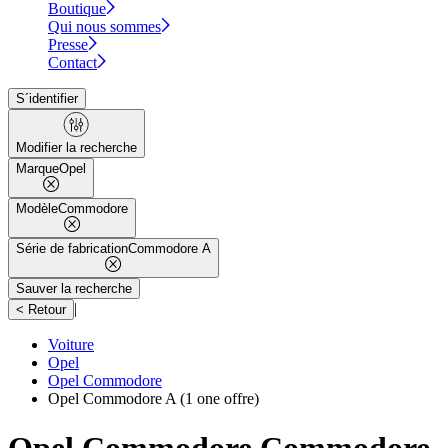
Boutique
Qui nous sommes
Presse
Contact
S´identifier
Modifier la recherche
Marque
Opel
Modèle
Commodore
Série de fabrication
Commodore A
Sauver la recherche
|
< Retour
Voiture
Opel
Opel Commodore
Opel Commodore A
(1 one offre)
Opel Commodore Commodore