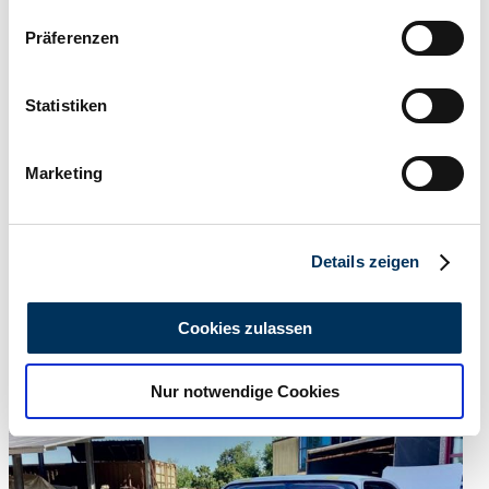
Concessionnaires
Wenn Sie es erlauben, würden wir auch gerne:
Präferenzen
Informationen über Ihre geografische Lage
erfassen, welche bis auf einige Meter genau sein
können
Statistiken
Ihr Gerät durch aktives Scannen nach
bestimmten Merkmalen (Fingerprinting) identifizieren
Marketing
Erfahren Sie mehr darüber, wie Ihre persönlichen Daten
verarbeitet werden, und legen Sie Ihre Präferenzen im
Abschnitt Einzelheiten
fest.
Details zeigen
Wir verwenden Cookies, um Inhalte und Anzeigen zu
personalisieren, Funktionen für soziale Medien anbieten
Cookies zulassen
zu können und die Zugriffe auf unsere Website zu
analysieren. Außerdem geben wir Informationen zu Ihrer
Concessionnaires
Nur notwendige Cookies
Verwendung unserer Website an unsere Partner für
Cette annonce a expiré
soziale Medien, Werbung und Analysen weiter. Unsere
Partner führen diese Informationen möglicherweise mit
weiteren Daten zusammen, die Sie ihnen bereitgestellt