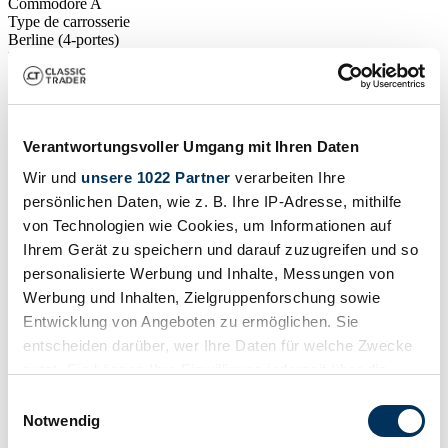
Commodore A
Type de carrosserie
Berline (4-portes)
Kilométrage (lire)
89 000 km
Puissance (kW/CV)
96 / 130
Verantwortungsvoller Umgang mit Ihren Daten
Wir und
unsere 1022 Partner
verarbeiten Ihre
persönlichen Daten, wie z. B. Ihre IP-Adresse, mithilfe
von Technologien wie Cookies, um Informationen auf
Ihrem Gerät zu speichern und darauf zuzugreifen und so
personalisierte Werbung und Inhalte, Messungen von
Werbung und Inhalten, Zielgruppenforschung sowie
Entwicklung von Angeboten zu ermöglichen. Sie
entscheiden darüber, wer Ihre Daten für welche Zwecke
nutzt. Sie können Ihre Einwilligung jederzeit über die
Cookie-Erklärung oder durch Klicken auf das Privacy
Einwilligungsauswahl
Trigger Symbol ändern oder widerrufen
Notwendig